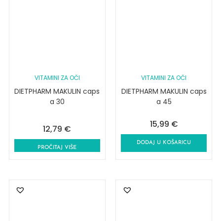
VITAMINI ZA OČI
VITAMINI ZA OČI
DIETPHARM MAKULIN caps
DIETPHARM MAKULIN caps
a 30
a 45
15,99
€
12,79
€
DODAJ U KOŠARICU
PROČITAJ VIŠE