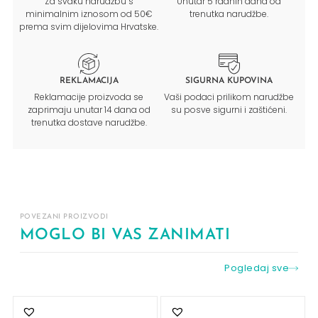
Za svaku narudžbu s
Unutar 5 radnih dana od
minimalnim iznosom od 50€
trenutka narudžbe.
prema svim dijelovima Hrvatske.
REKLAMACIJA
SIGURNA KUPOVINA
Reklamacije proizvoda se
Vaši podaci prilikom narudžbe
zaprimaju unutar 14 dana od
su posve sigurni i zaštićeni.
trenutka dostave narudžbe.
POVEZANI PROIZVODI
MOGLO BI VAS ZANIMATI
Pogledaj sve