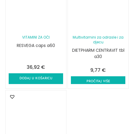
VITAMINI ZA OČI
Multivitamini za odrasle i za
djecu
RESVEGA caps a60
DIETPHARM CENTRAVIT tbl
a30
36,92
€
9,77
€
DODAJ U KOŠARICU
PROČITAJ VIŠE