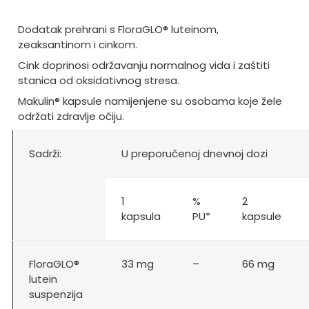
Dodatak prehrani s FloraGLO® luteinom,
zeaksantinom i cinkom.
Cink doprinosi održavanju normalnog vida i zaštiti
stanica od oksidativnog stresa.
Makulin® kapsule namijenjene su osobama koje žele
održati zdravlje očiju.
Sadrži:
U preporučenoj dnevnoj dozi
1
%
2
kapsula
PU*
kapsule
FloraGLO®
33 mg
–
66 mg
lutein
suspenzija