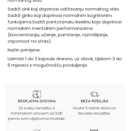
normalnog vida.
Sadrži cink koji doprinosi održavanju normalnog vida.
Sadrži ginko koji doprinosi normalnim kognitivnim
funkcijama.
Sadrži pantotensku kiselinu koja doprinosi
normalnim mentalnim performansama
(koncentracija, učenje, pamćenje, razmišljanje,
otpornost na stres).
Način primjene:
Uzimati 1 do 2 kapsule dnevno, uz obrok, tijekom 3 do
6 mjeseci s mogućnošću produljenja.
BESPLATNA DOSTAVA
BRZA POŠILJKA
Za svaku narudžbu s
Unutar 5 radnih dana od
minimalnim iznosom od 50€
trenutka narudžbe.
prema svim dijelovima Hrvatske.