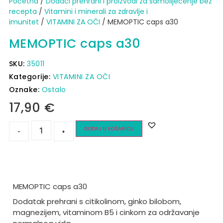
Početna
/
Dodaci prehrani i proizvodi za samoliječenje bez
recepta
/
Vitamini i minerali za zdravlje i
imunitet
/
VITAMINI ZA OČI
/ MEMOPTIC caps a30
MEMOPTIC caps a30
SKU:
35011
Kategorije:
VITAMINI ZA OČI
Oznake:
Ostalo
17,90
€
DODAJ U KOŠARICU
-
+
MEMOPTIC caps a30
Dodatak prehrani s citikolinom, ginko bilobom,
magnezijem, vitaminom B5 i cinkom za održavanje