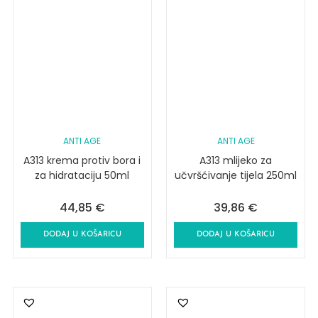
ANTI AGE
ANTI AGE
A313 krema protiv bora i
A313 mlijeko za
za hidrataciju 50ml
učvršćivanje tijela 250ml
44,85
€
39,86
€
DODAJ U KOŠARICU
DODAJ U KOŠARICU