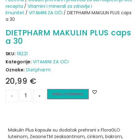
recepta
/
Vitamini i minerali za zdravlje i
imunitet
/
VITAMINI ZA OČI
/ DIETPHARM MAKULIN PLUS caps
a 30
DIETPHARM MAKULIN PLUS caps
a 30
SKU:
18221
Kategorije:
VITAMINI ZA OČI
Oznake:
Dietpharm
20,99
€
DODAJ U KOŠARICU
-
+
Makulin Plus kapsule su dodatak prehrani s FloraGLO
luteinom, ZeaoneTM zeaksantinom, cinkom, bakrom,