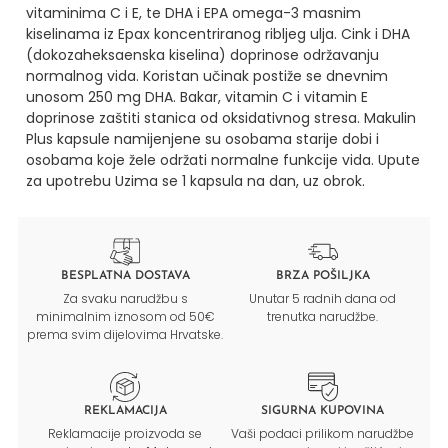
vitaminima C i E, te DHA i EPA omega-3 masnim
kiselinama iz Epax koncentriranog ribljeg ulja.
Cink i DHA
(dokozaheksaenska kiselina) doprinose održavanju
normalnog vida.
Koristan učinak postiže se dnevnim
unosom 250 mg DHA.
Bakar, vitamin C i vitamin E
doprinose zaštiti stanica od oksidativnog stresa.
Makulin
Plus kapsule namijenjene su osobama starije dobi i
osobama koje žele održati normalne funkcije vida.
Upute
za upotrebu
Uzima se 1 kapsula na dan, uz obrok.
BESPLATNA DOSTAVA
BRZA POŠILJKA
Za svaku narudžbu s
Unutar 5 radnih dana od
minimalnim iznosom od 50€
trenutka narudžbe.
prema svim dijelovima Hrvatske.
REKLAMACIJA
SIGURNA KUPOVINA
Reklamacije proizvoda se
Vaši podaci prilikom narudžbe