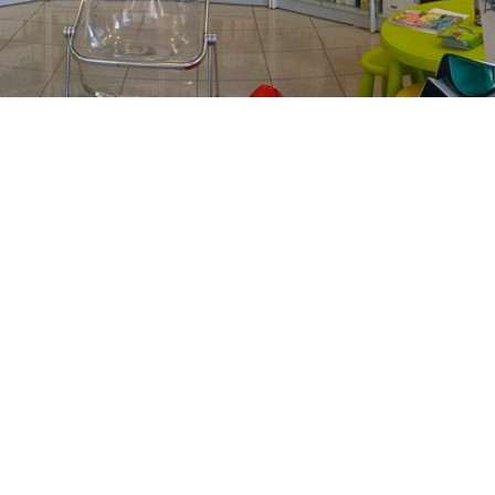
PREČKO
Slavenskog 6, Zagreb
01/3885-672
099/2681-389
precko@ljekarne-
dvorzak.hr
PON - PET
07:00 - 20:00
SUBOTA
07:30 - 13:30