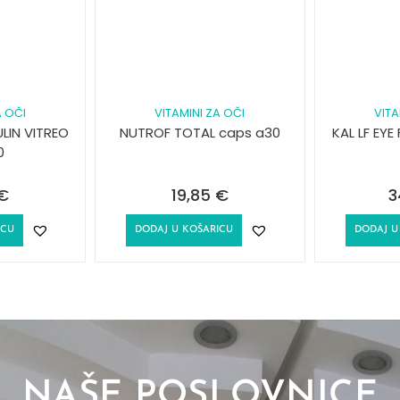
A OČI
VITAMINI ZA OČI
VITA
LIN VITREO
NUTROF TOTAL caps a30
KAL LF EYE
0
€
19,85
€
3
ICU
DODAJ U KOŠARICU
DODAJ U
NAŠE POSLOVNICE