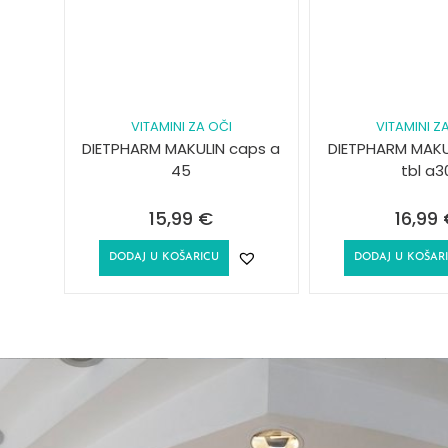
VITAMINI ZA OČI
VITAMINI Z
DIETPHARM MAKULIN caps a
DIETPHARM MAKU
45
tbl a3
15,99
€
16,99
DODAJ U KOŠARICU
DODAJ U KOŠAR