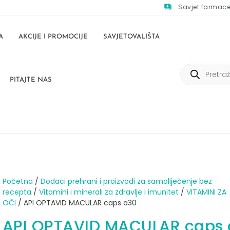
Savjet farmac
A
AKCIJE I PROMOCIJE
SAVJETOVALIŠTA
PITAJTE NAS
Početna
/
Dodaci prehrani i proizvodi za samoliječenje bez
recepta
/
Vitamini i minerali za zdravlje i imunitet
/
VITAMINI ZA
OČI
/ API OPTAVID MACULAR caps a30
API OPTAVID MACULAR caps