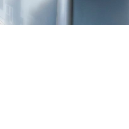
TREŠNJEVKA
Selska cesta 153, Zagreb
01/3022-794
099/2681-387
selska@ljekarne-
dvorzak.hr
PON - PET
07:00 - 20:00
SUBOTA
07:30 - 13:30