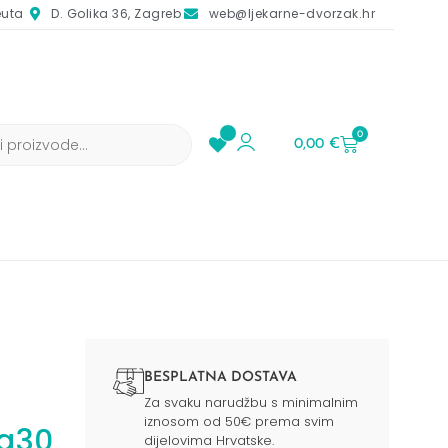
euta
D. Golika 36, Zagreb
web@ljekarne-dvorzak.hr
0
0,00
€
BESPLATNA DOSTAVA
Za svaku narudžbu s minimalnim
iznosom od 50€ prema svim
 a30
dijelovima Hrvatske.