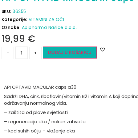
SKU:
36255
Kategorije:
VITAMINI ZA OČI
Oznake:
Apipharma Našice d.o.o.
19,99
€
DODAJ U KOŠARICU
-
+
API OPTAVID MACULAR caps a30
Sadrži DHA, cink, riboflavin/vitamin B2 i vitamin A koji doprin
održavanju normalnog vida.
– zaštita od plave svjetlosti
– regeneracija oka / nakon zahvata
– kod suhih očiju – vlaženje oka