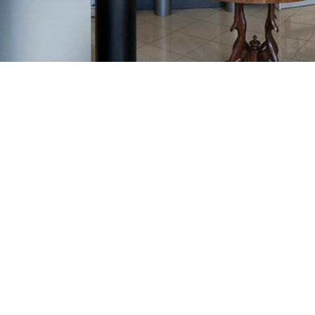
GAJNICE
Gandhijeva 3, Zagreb
01/3461-431
098/452-128
gajnice@ljekarne-
dvorzak.hr
PON - PET
07:00 - 20:00
SUBOTA
07:30 - 13:30