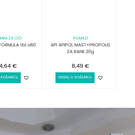
MINI ZA OČI
POMAZI
 FORMULA tbl a60
API APIPOL MAST+PROPOLIS
ZA RANE 20g
4,64
€
8,49
€
 KOŠARICU
DODAJ U KOŠARICU