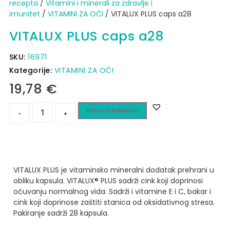
recepta
/
Vitamini i minerali za zdravlje i
imunitet
/
VITAMINI ZA OČI
/ VITALUX PLUS caps a28
VITALUX PLUS caps a28
SKU:
16971
Kategorije:
VITAMINI ZA OČI
19,78
€
DODAJ U KOŠARICU
-
+
VITALUX PLUS je vitaminsko mineralni dodatak prehrani u
obliku kapsula. VITALUX® PLUS sadrži cink koji doprinosi
očuvanju normalnog vida. Sadrži i vitamine E i C, bakar i
cink koji doprinose zaštiti stanica od oksidativnog stresa.
Pakiranje sadrži 28 kapsula.