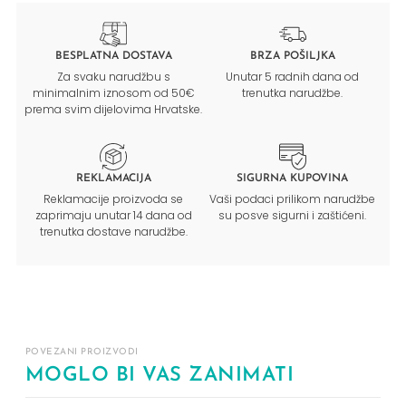
BESPLATNA DOSTAVA
BRZA POŠILJKA
Za svaku narudžbu s
Unutar 5 radnih dana od
minimalnim iznosom od 50€
trenutka narudžbe.
prema svim dijelovima Hrvatske.
REKLAMACIJA
SIGURNA KUPOVINA
Reklamacije proizvoda se
Vaši podaci prilikom narudžbe
zaprimaju unutar 14 dana od
su posve sigurni i zaštićeni.
trenutka dostave narudžbe.
POVEZANI PROIZVODI
MOGLO BI VAS ZANIMATI