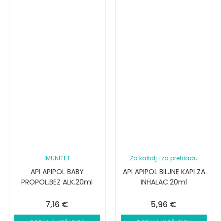
IMUNITET
Za kašalj i za prehladu
API APIPOL BABY
API APIPOL BILJNE KAPI ZA
PROPOL.BEZ ALK.20ml
INHALAC.20ml
7,16
€
5,96
€