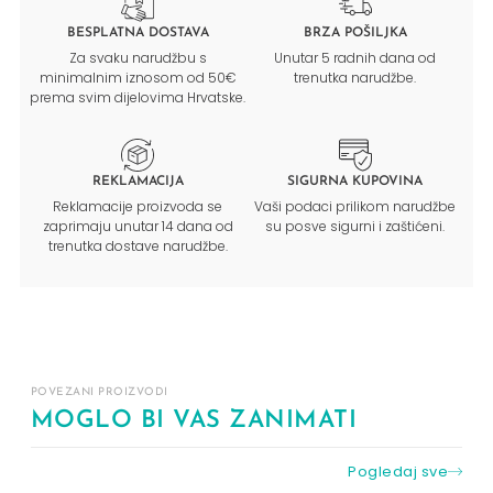
BESPLATNA DOSTAVA
BRZA POŠILJKA
Za svaku narudžbu s
Unutar 5 radnih dana od
minimalnim iznosom od 50€
trenutka narudžbe.
prema svim dijelovima Hrvatske.
REKLAMACIJA
SIGURNA KUPOVINA
Reklamacije proizvoda se
Vaši podaci prilikom narudžbe
zaprimaju unutar 14 dana od
su posve sigurni i zaštićeni.
trenutka dostave narudžbe.
POVEZANI PROIZVODI
MOGLO BI VAS ZANIMATI
Pogledaj sve