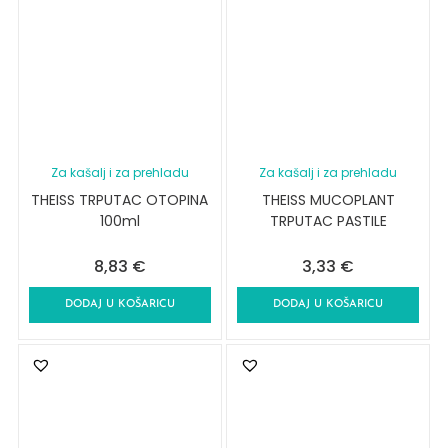
Za kašalj i za prehladu
Za kašalj i za prehladu
THEISS TRPUTAC OTOPINA
THEISS MUCOPLANT
100ml
TRPUTAC PASTILE
8,83
€
3,33
€
DODAJ U KOŠARICU
DODAJ U KOŠARICU