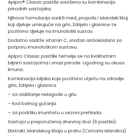
Apipro® Classic pastile savršena su kombinacija
prirodnih sastojaka.
Njihova formulacija sadrži med, propolis i islandski lišaj
koji djeluje umirujuće na grlo, ždrijelo i glasnice te
pozitivno djeluje na imunološki sustav.
Dodatno sadrže vitamin C, snažan antioksidans za
potporu imunološkom sustavu.
Apipro Classic pastille temelje se na kvalitetnim
biljnim sastojcima i snazi prirode. Ugodnog su okusa
limuna.
Kombinacija biljaka koje pozitivno utječu na zdravlje
grla, ždrijela i glasnica
– za olakšanje nelagode u grlu
– kod bolnog gutanja
– za podršku imunitetu u sezoni prehlada.
Sastojci u preporučenoj dnevnoj dozi (6 pastila):
Ekstrakt islandskog lišaja u prahu (Cetraria islandica)