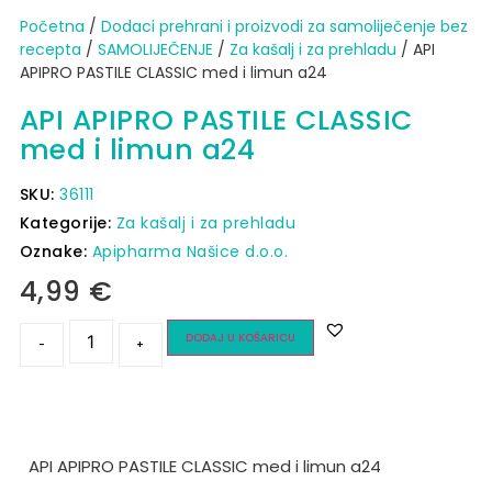
Početna
/
Dodaci prehrani i proizvodi za samoliječenje bez
recepta
/
SAMOLIJEČENJE
/
Za kašalj i za prehladu
/ API
APIPRO PASTILE CLASSIC med i limun a24
API APIPRO PASTILE CLASSIC
med i limun a24
SKU:
36111
Kategorije:
Za kašalj i za prehladu
Oznake:
Apipharma Našice d.o.o.
4,99
€
DODAJ U KOŠARICU
-
+
API APIPRO PASTILE CLASSIC med i limun a24