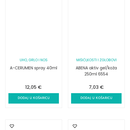
UHO, GRLO I NOS
MIŠIĆI,KOSTI I ZGLOBOVI
A-CERUMEN spray 40ml
ABENA aktiv gel/koža
250ml 6554
12,05
€
7,03
€
DODAJ U KOŠARICU
DODAJ U KOŠARICU