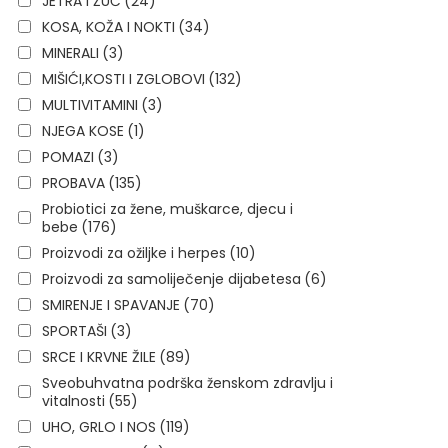
JETRA I ŽUČ
(24)
KOSA, KOŽA I NOKTI
(34)
MINERALI
(3)
MIŠIĆI,KOSTI I ZGLOBOVI
(132)
MULTIVITAMINI
(3)
NJEGA KOSE
(1)
POMAZI
(3)
PROBAVA
(135)
Probiotici za žene, muškarce, djecu i
bebe
(176)
Proizvodi za ožiljke i herpes
(10)
Proizvodi za samoliječenje dijabetesa
(6)
SMIRENJE I SPAVANJE
(70)
SPORTAŠI
(3)
SRCE I KRVNE ŽILE
(89)
Sveobuhvatna podrška ženskom zdravlju i
vitalnosti
(55)
UHO, GRLO I NOS
(119)