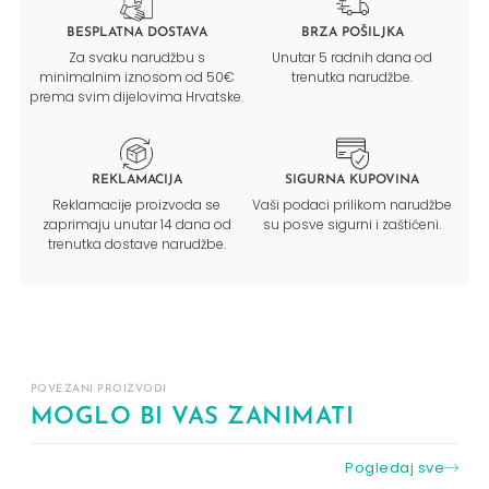
BESPLATNA DOSTAVA
BRZA POŠILJKA
Za svaku narudžbu s
Unutar 5 radnih dana od
minimalnim iznosom od 50€
trenutka narudžbe.
prema svim dijelovima Hrvatske.
REKLAMACIJA
SIGURNA KUPOVINA
Reklamacije proizvoda se
Vaši podaci prilikom narudžbe
zaprimaju unutar 14 dana od
su posve sigurni i zaštićeni.
trenutka dostave narudžbe.
POVEZANI PROIZVODI
MOGLO BI VAS ZANIMATI
Pogledaj sve