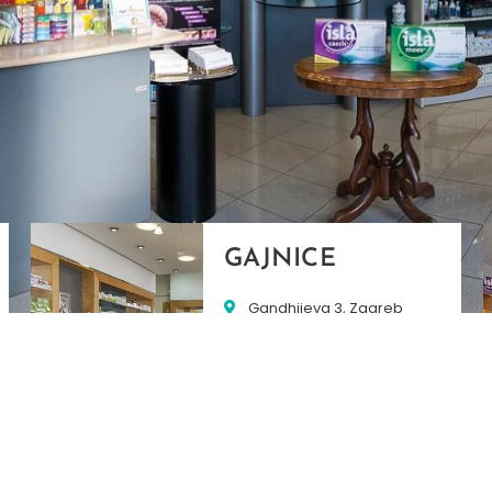
GAJNICE
Gandhijeva 3, Zagreb
01/3461-431
098/452-128
gajnice@ljekarne-
dvorzak.hr
PON - PET