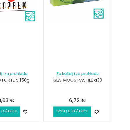
j i za prehladu
Za kašalj i za prehladu
 FORTE S 150g
ISLA-MOOS PASTILE a30
9,63
€
6,72
€
 KOŠARICU
DODAJ U KOŠARICU