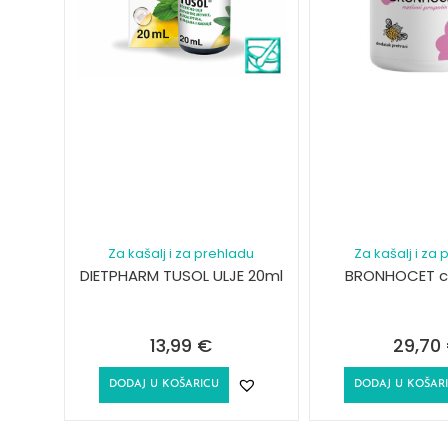
Za kašalj i za prehladu
Za kašalj i za
DIETPHARM TUSOL ULJE 20ml
BRONHOCET c
13,99
€
29,70
DODAJ U KOŠARICU
DODAJ U KOŠAR