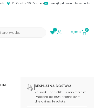
euta
D. Golika 36, Zagreb
web@ljekarne-dvorzak.hr
0
0,00
€
ILJNE
BESPLATNA DOSTAVA
Za svaku narudžbu s minimalnim
iznosom od 50€ prema svim
dijelovima Hrvatske.