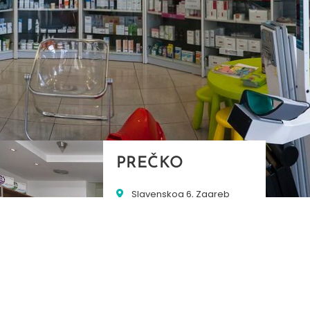
PREČKO
Slavenskog 6, Zagreb
01/3885-672
099/2681-389
precko@ljekarne-
dvorzak.hr
PON - PET