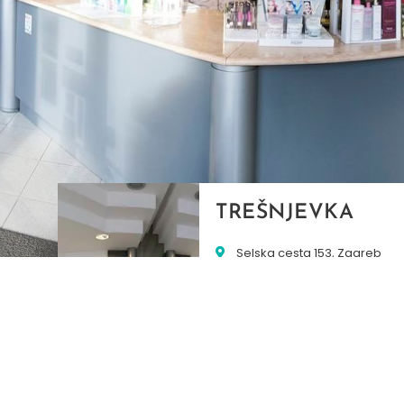
TREŠNJEVKA
Selska cesta 153, Zagreb
01/3022-794
099/2681-387
selska@ljekarne-
dvorzak.hr
PON - PET