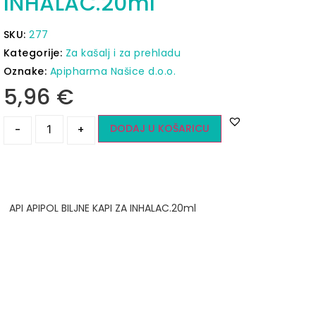
INHALAC.20ml
SKU:
277
Kategorije:
Za kašalj i za prehladu
Oznake:
Apipharma Našice d.o.o.
5,96
€
DODAJ U KOŠARICU
-
+
API APIPOL BILJNE KAPI ZA INHALAC.20ml