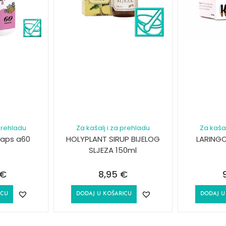
 prehladu
Za kašalj i za prehladu
Za kašal
aps a60
HOLYPLANT SIRUP BIJELOG
LARINGO
SLJEZA 150ml
€
8,95
€
ICU
DODAJ U KOŠARICU
DODAJ U