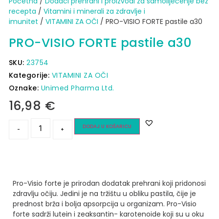
Početna
/
Dodaci prehrani i proizvodi za samoliječenje bez
recepta
/
Vitamini i minerali za zdravlje i
imunitet
/
VITAMINI ZA OČI
/ PRO-VISIO FORTE pastile a30
PRO-VISIO FORTE pastile a30
SKU:
23754
Kategorije:
VITAMINI ZA OČI
Oznake:
Unimed Pharma Ltd.
16,98
€
DODAJ U KOŠARICU
-
+
Pro-Visio forte je prirodan dodatak prehrani koji pridonosi
zdravlju očiju. Jedini je na tržištu u obliku pastila, čije je
prednost brža i bolja apsorpcija u organizam.
Pro-Visio
forte sadrži lutein i zeaksantin-
karotenoide koji su u oku