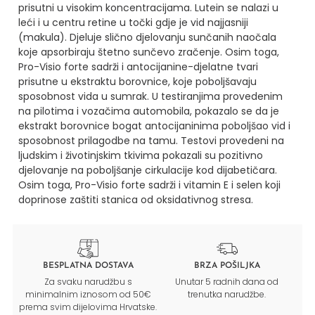
prisutni u visokim koncentracijama.
Lutein se nalazi u
leći i u centru retine u točki gdje je vid najjasniji
(makula). Djeluje slično djelovanju
sunčanih naočala
koje apsorbiraju štetno sunčevo zračenje.
Osim toga,
Pro-Visio forte sadrži i antocijanine-djelatne tvari
prisutne u ekstraktu borovnice, koje
poboljšavaju
sposobnost vida u sumrak. U testiranjima provedenim
na pilotima i vozačima automobila,
pokazalo se da je
ekstrakt borovnice bogat antocijaninima poboljšao vid i
sposobnost prilagodbe na
tamu. Testovi provedeni na
ljudskim i životinjskim tkivima pokazali su pozitivno
djelovanje na
poboljšanje cirkulacije kod dijabetičara.
Osim toga, Pro-Visio forte sadrži i vitamin E i selen koji
doprinose zaštiti stanica od oksidativnog stresa.
BESPLATNA DOSTAVA
BRZA POŠILJKA
Za svaku narudžbu s
Unutar 5 radnih dana od
minimalnim iznosom od 50€
trenutka narudžbe.
prema svim dijelovima Hrvatske.