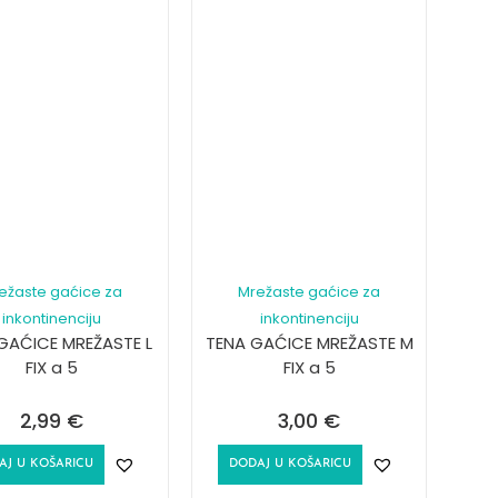
ežaste gaćice za
Mrežaste gaćice za
inkontinenciju
inkontinenciju
GAĆICE MREŽASTE L
TENA GAĆICE MREŽASTE M
FIX a 5
FIX a 5
2,99
€
3,00
€
AJ U KOŠARICU
DODAJ U KOŠARICU