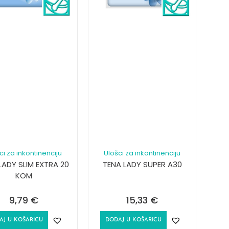
ci za inkontinenciju
Ulošci za inkontinenciju
LADY SLIM EXTRA 20
TENA LADY SUPER A30
KOM
9,79
€
15,33
€
AJ U KOŠARICU
DODAJ U KOŠARICU