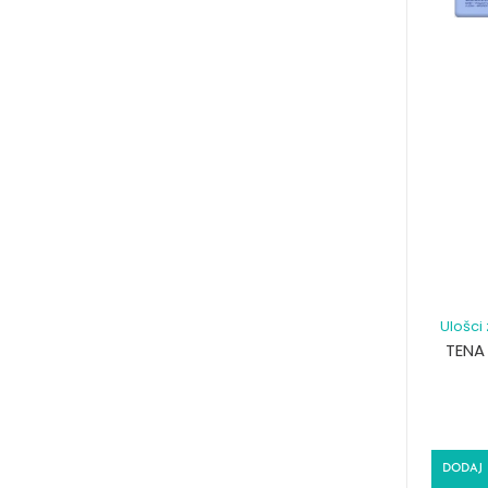
Ulošci 
TENA 
DODAJ 