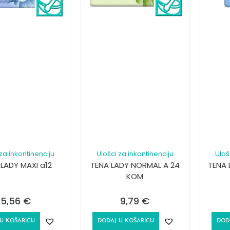
za inkontinenciju
Ulošci za inkontinenciju
Uloš
LADY MAXI a12
TENA LADY NORMAL A 24
TENA 
KOM
5,56
€
9,79
€
U KOŠARICU
DODAJ U KOŠARICU
DOD