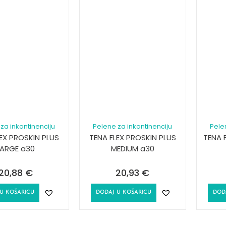
za inkontinenciju
Pelene za inkontinenciju
Pele
EX PROSKIN PLUS
TENA FLEX PROSKIN PLUS
TENA 
LARGE a30
MEDIUM a30
20,88
€
20,93
€
U KOŠARICU
DODAJ U KOŠARICU
DOD