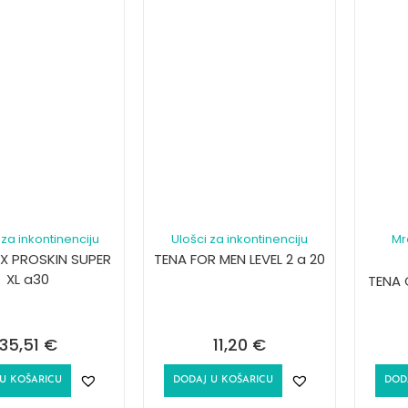
za inkontinenciju
Ulošci za inkontinenciju
Mr
EX PROSKIN SUPER
TENA FOR MEN LEVEL 2 a 20
XL a30
TENA 
35,51
€
11,20
€
U KOŠARICU
DODAJ U KOŠARICU
DOD