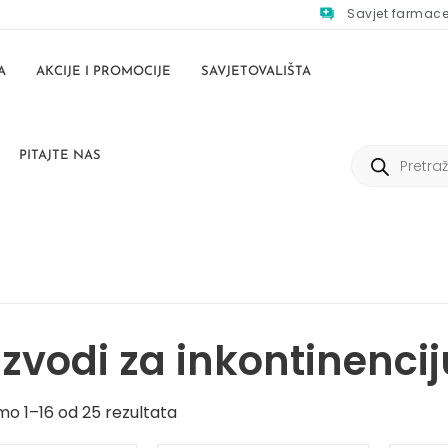
Savjet farmac
A
AKCIJE I PROMOCIJE
SAVJETOVALIŠTA
PITAJTE NAS
izvodi za inkontinencij
mo 1–16 od 25 rezultata