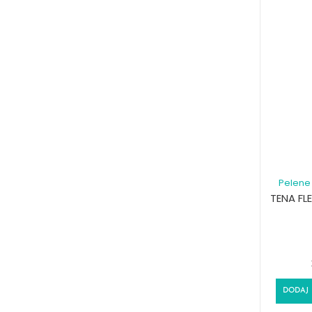
Pelene 
TENA FL
DODAJ 