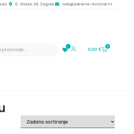
euta
D. Golika 36, Zagreb
web@ljekarne-dvorzak.hr
0
0,00
€
u