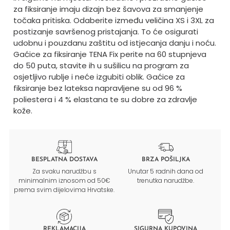
za fiksiranje imaju dizajn bez šavova za smanjenje
točaka pritiska. Odaberite između veličina XS i 3XL za
postizanje savršenog pristajanja. To će osigurati
udobnu i pouzdanu zaštitu od istjecanja danju i noću.
Gaćice za fiksiranje TENA Fix perite na 60 stupnjeva
do 50 puta, stavite ih u sušilicu na program za
osjetljivo rublje i neće izgubiti oblik. Gaćice za
fiksiranje bez lateksa napravljene su od 96 %
poliestera i 4 % elastana te su dobre za zdravlje
kože.
BESPLATNA DOSTAVA
BRZA POŠILJKA
Za svaku narudžbu s
Unutar 5 radnih dana od
minimalnim iznosom od 50€
trenutka narudžbe.
prema svim dijelovima Hrvatske.
REKLAMACIJA
SIGURNA KUPOVINA