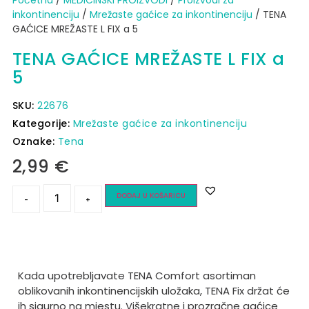
inkontinenciju
/
Mrežaste gaćice za inkontinenciju
/ TENA
GAĆICE MREŽASTE L FIX a 5
TENA GAĆICE MREŽASTE L FIX a
5
SKU:
22676
Kategorije:
Mrežaste gaćice za inkontinenciju
Oznake:
Tena
2,99
€
DODAJ U KOŠARICU
-
+
Kada upotrebljavate TENA Comfort asortiman
oblikovanih inkontinencijskih uložaka, TENA Fix držat će
ih sigurno na mjestu. Višekratne i prozračne gaćice