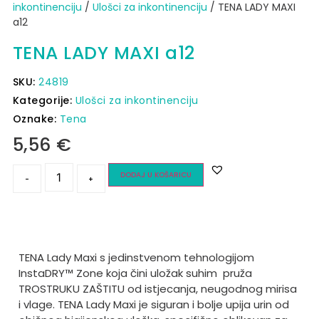
inkontinenciju
/
Ulošci za inkontinenciju
/ TENA LADY MAXI
a12
TENA LADY MAXI a12
SKU:
24819
Kategorije:
Ulošci za inkontinenciju
Oznake:
Tena
5,56
€
DODAJ U KOŠARICU
-
+
TENA Lady Maxi s jedinstvenom tehnologijom
InstaDRY™ Zone koja čini uložak suhim
pruža
TROSTRUKU ZAŠTITU od istjecanja, neugodnog mirisa
i vlage. TENA Lady Maxi je siguran i bolje upija urin od