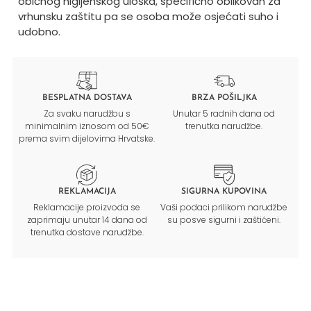
običnog higijenskog uloška, specifično oblikovan za
vrhunsku zaštitu pa se osoba može osjećati suho i
udobno.
BESPLATNA DOSTAVA
BRZA POŠILJKA
Za svaku narudžbu s
Unutar 5 radnih dana od
minimalnim iznosom od 50€
trenutka narudžbe.
prema svim dijelovima Hrvatske.
REKLAMACIJA
SIGURNA KUPOVINA
Reklamacije proizvoda se
Vaši podaci prilikom narudžbe
zaprimaju unutar 14 dana od
su posve sigurni i zaštićeni.
trenutka dostave narudžbe.