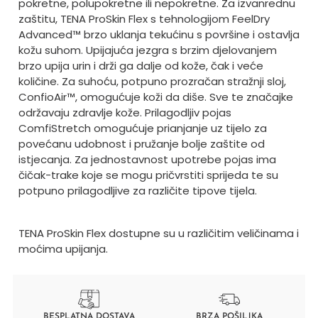
pokretne, polupokretne ili nepokretne. Za izvanrednu
zaštitu, TENA ProSkin Flex s tehnologijom FeelDry
Advanced™ brzo uklanja tekućinu s površine i ostavlja
kožu suhom. Upijajuća jezgra s brzim djelovanjem
brzo upija urin i drži ga dalje od kože, čak i veće
količine. Za suhoću, potpuno prozračan stražnji sloj,
ConfioAir™, omogućuje koži da diše. Sve te značajke
održavaju zdravlje kože. Prilagodljiv pojas
ComfiStretch omogućuje prianjanje uz tijelo za
povećanu udobnost i pružanje bolje zaštite od
istjecanja. Za jednostavnost upotrebe pojas ima
čičak-trake koje se mogu pričvrstiti sprijeda te su
potpuno prilagodljive za različite tipove tijela.
TENA ProSkin Flex dostupne su u različitim veličinama i
moćima upijanja.
BESPLATNA DOSTAVA
BRZA POŠILJKA