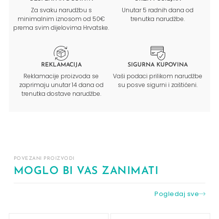
Za svaku narudžbu s
Unutar 5 radnih dana od
minimalnim iznosom od 50€
trenutka narudžbe.
prema svim dijelovima Hrvatske.
REKLAMACIJA
SIGURNA KUPOVINA
Reklamacije proizvoda se
Vaši podaci prilikom narudžbe
zaprimaju unutar 14 dana od
su posve sigurni i zaštićeni.
trenutka dostave narudžbe.
POVEZANI PROIZVODI
MOGLO BI VAS ZANIMATI
Pogledaj sve