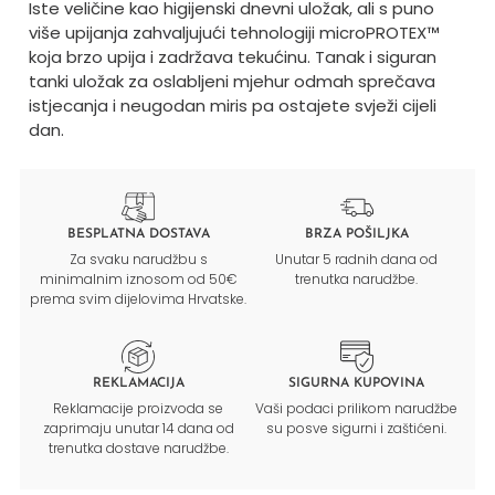
Iste veličine kao higijenski dnevni uložak, ali s puno
više upijanja zahvaljujući tehnologiji microPROTEX™
koja brzo upija i zadržava tekućinu. Tanak i siguran
tanki uložak za oslabljeni mjehur odmah sprečava
istjecanja i neugodan miris pa ostajete svježi cijeli
dan.
BESPLATNA DOSTAVA
BRZA POŠILJKA
Za svaku narudžbu s
Unutar 5 radnih dana od
minimalnim iznosom od 50€
trenutka narudžbe.
prema svim dijelovima Hrvatske.
REKLAMACIJA
SIGURNA KUPOVINA
Reklamacije proizvoda se
Vaši podaci prilikom narudžbe
zaprimaju unutar 14 dana od
su posve sigurni i zaštićeni.
trenutka dostave narudžbe.