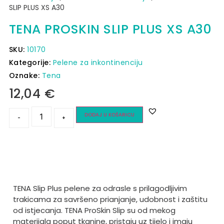
SLIP PLUS XS A30
TENA PROSKIN SLIP PLUS XS A30
SKU:
10170
Kategorije:
Pelene za inkontinenciju
Oznake:
Tena
12,04
€
DODAJ U KOŠARICU
-
+
TENA Slip Plus pelene za odrasle s prilagodljivim
trakicama za savršeno prianjanje, udobnost i zaštitu
od istjecanja. TENA ProSkin Slip su od mekog
materijala poput tkanine, pristaju uz tijelo i imaju