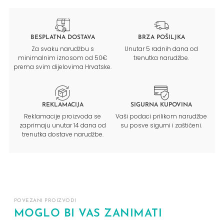
BESPLATNA DOSTAVA
BRZA POŠILJKA
Za svaku narudžbu s
Unutar 5 radnih dana od
minimalnim iznosom od 50€
trenutka narudžbe.
prema svim dijelovima Hrvatske.
REKLAMACIJA
SIGURNA KUPOVINA
Reklamacije proizvoda se
Vaši podaci prilikom narudžbe
zaprimaju unutar 14 dana od
su posve sigurni i zaštićeni.
trenutka dostave narudžbe.
POVEZANI PROIZVODI
MOGLO BI VAS ZANIMATI