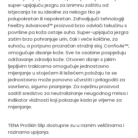
super-upijajuću jezgru za iznimnu zaštitu od
istjecanja te su idealne za nekoga tko je
polupokretan ili nepokretan. Zahvaljujući tehnologiji
FeelDry Advanced™ proizvod brzo odvlači tekućinu s
površine pa koža ostaje suha. Super-upijajuća jezgra
zatim brzo pohranjuje urin, čak i veće količine, za
suhoću, a potpuno prozračan stražnji sloj, ConfioAir™,
omogućuje disanje kože. Sve te osobine pospješuju
održavanje zdravlja kože. Otvoren dizajn s jakim
ljepljivim trakicama omogućuje jednostavno
mijenjanje u stojećem ili ležećem položaju te se
jednostavno može ponovno učvrstiti i prilagoditi za
savršeno, sigurno prianjanje. Za svježinu proizvod
sadrži sredstvo za neutraliziranje neugodnog mirisa i
indikator vlažnosti koji pokazuje kada je vrijeme za
mijenjanje.
TENA ProSkin Slip dostupne su u raznim veličinama i
razinama upijanja.