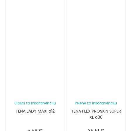
Ulošci za inkontinenciju
Pelene za inkontinenciju
TENA LADY MAXI a12
TENA FLEX PROSKIN SUPER
XL a30
5,56
€
35,51
€