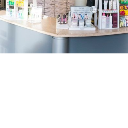
TREŠNJEVKA
Selska cesta 153, Zagreb
01/3022-794
099/2681-387