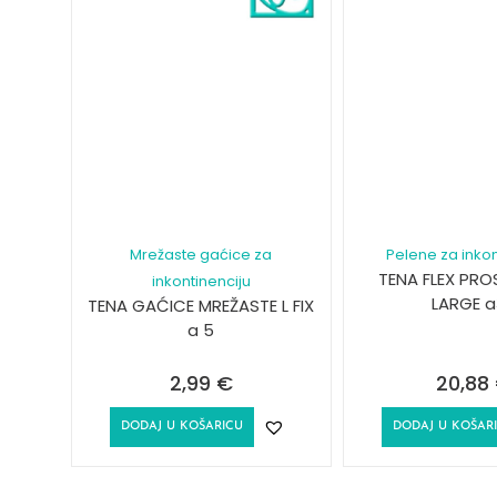
Mrežaste gaćice za
Pelene za inkon
TENA FLEX PRO
inkontinenciju
LARGE a
TENA GAĆICE MREŽASTE L FIX
a 5
2,99
€
20,88
DODAJ U KOŠARICU
DODAJ U KOŠAR