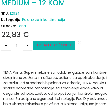
MEDIUM – 12 KOM
SKU:
12624
Kategorije:
Pelene za inkontinenciju
Oznake:
Tena
22,83
€
DODAJ U KOŠARICU
-
+
TENA Pants Super mekane su i udobne gaćice za inkontinen
dizajnirane za žene i muškarce, odlične za upotrebu danju i
Za razliku od standardnih pelena za odrasle, TENA ProSkin 
sadrže napredne tehnologije za smanjenje vlage kako bi
osigurale suhoću, zaštitu od propuštanja i kontrolu neugod
mirisa. Za potpunu sigurnost, tehnologija FeelDry Advanc
brzo uklanja tekućinu s površine, a iznimno upijajuća jezgra