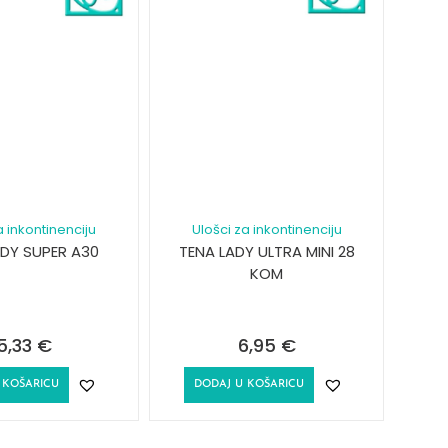
a inkontinenciju
Ulošci za inkontinenciju
ADY SUPER A30
TENA LADY ULTRA MINI 28
KOM
5,33
€
6,95
€
 KOŠARICU
DODAJ U KOŠARICU