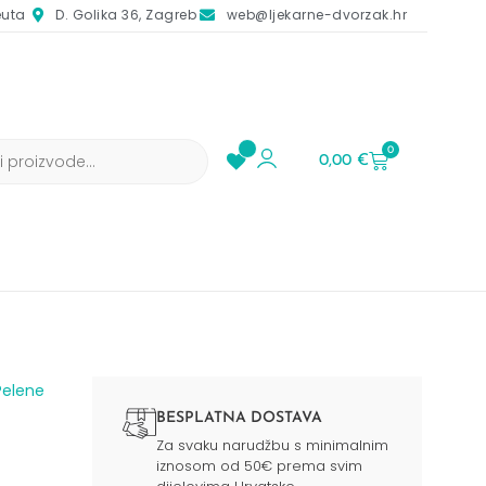
euta
D. Golika 36, Zagreb
web@ljekarne-dvorzak.hr
0
0,00
€
Pelene
BESPLATNA DOSTAVA
Za svaku narudžbu s minimalnim
iznosom od 50€ prema svim