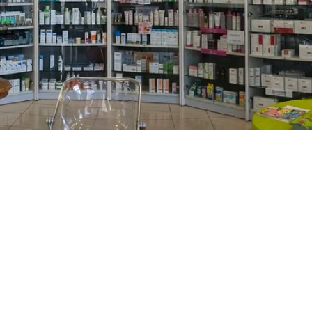
PREČKO
Slavenskog 6, Zagreb
01/3885-672
099/2681-389