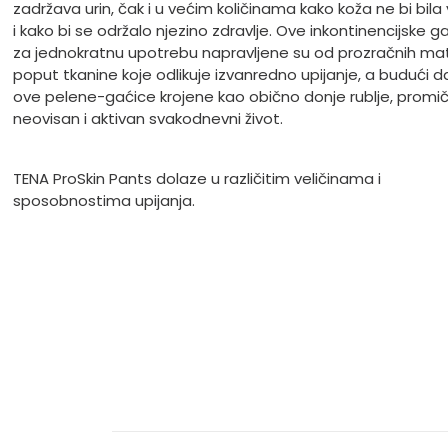
zadržava urin, čak i u većim količinama kako koža ne bi bila
i kako bi se održalo njezino zdravlje. Ove inkontinencijske g
za jednokratnu upotrebu napravljene su od prozračnih mat
poput tkanine koje odlikuje izvanredno upijanje, a budući d
ove pelene-gaćice krojene kao obično donje rublje, promi
neovisan i aktivan svakodnevni život.
TENA ProSkin Pants dolaze u različitim veličinama i
sposobnostima upijanja.