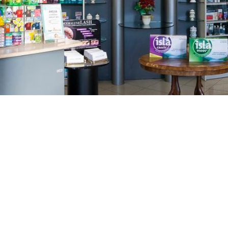
GAJNICE
Gandhijeva 3, Zagreb
01/3461-431
098/452-128