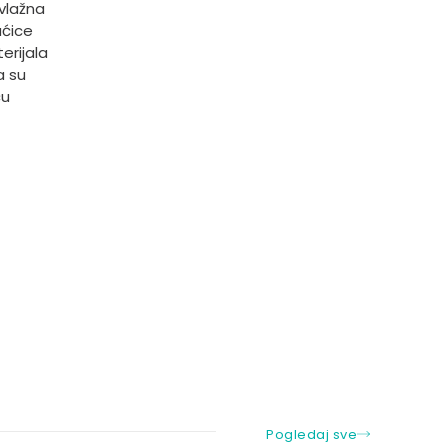
 vlažna
aćice
erijala
a su
ču
Pogledaj sve