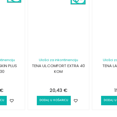
tinenciju
Ulošci za inkontinenciju
Ulošci z
SKIN PLUS
TENA UL.COMFORT EXTRA 40
TENA L
30
KOM
€
20,43
€
1
ICU
DODAJ U KOŠARICU
DODAJ U