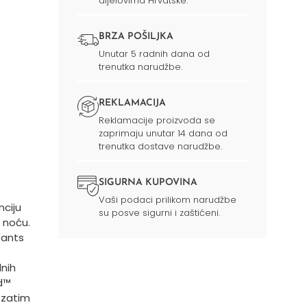
dijelovima Hrvatske.
BRZA POŠILJKA
Unutar 5 radnih dana od
trenutka narudžbe.
REKLAMACIJA
Reklamacije proizvoda se
zaprimaju unutar 14 dana od
trenutka dostave narudžbe.
SIGURNA KUPOVINA
Vaši podaci prilikom narudžbe
ciju
su posve sigurni i zaštićeni.
 noću.
Pants
nih
ed™
 zatim