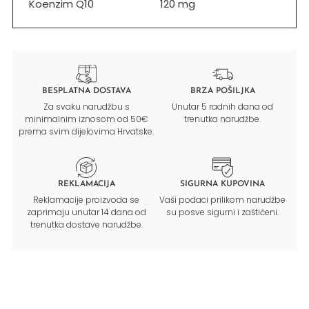
Koenzim Q10
120 mg
BESPLATNA DOSTAVA
BRZA POŠILJKA
Za svaku narudžbu s
Unutar 5 radnih dana od
minimalnim iznosom od 50€
trenutka narudžbe.
prema svim dijelovima Hrvatske.
REKLAMACIJA
SIGURNA KUPOVINA
Reklamacije proizvoda se
Vaši podaci prilikom narudžbe
zaprimaju unutar 14 dana od
su posve sigurni i zaštićeni.
trenutka dostave narudžbe.