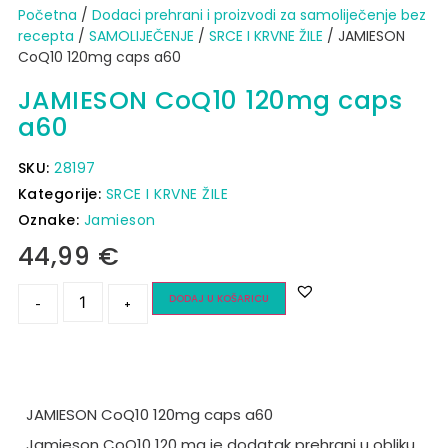
Početna
/
Dodaci prehrani i proizvodi za samoliječenje bez
recepta
/
SAMOLIJEČENJE
/
SRCE I KRVNE ŽILE
/ JAMIESON
CoQ10 120mg caps a60
JAMIESON CoQ10 120mg caps
a60
SKU:
28197
Kategorije:
SRCE I KRVNE ŽILE
Oznake:
Jamieson
44,99
€
DODAJ U KOŠARICU
-
+
JAMIESON CoQ10 120mg caps a60
Jamieson CoQ10 120 mg je dodatak prehrani u obliku