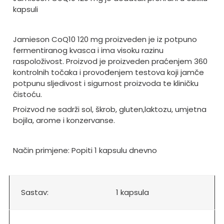
kapsuli
Jamieson CoQ10 120 mg proizveden je iz potpuno
fermentiranog kvasca i ima visoku razinu
raspoloživost. Proizvod je proizveden praćenjem 360
kontrolnih točaka i provođenjem testova koji jamče
potpunu sljedivost i sigurnost proizvoda te kliničku
čistoću.
Proizvod ne sadrži sol, škrob, gluten,laktozu, umjetna
bojila, arome i konzervanse.
Način primjene: Popiti 1 kapsulu dnevno
Sastav:
1 kapsula