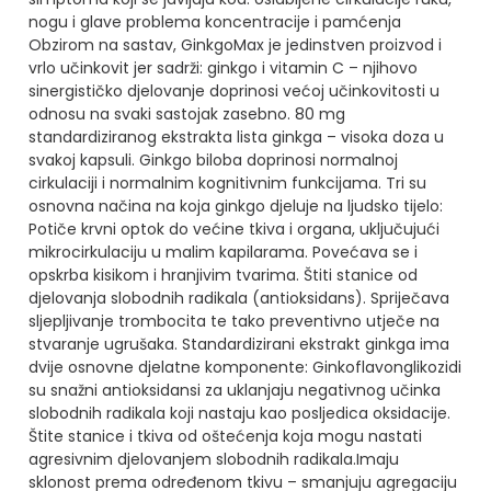
nogu i glave
problema koncentracije i pamćenja
Obzirom na sastav, GinkgoMax je jedinstven proizvod i
vrlo učinkovit jer sadrži:
ginkgo i vitamin C – njihovo
sinergističko djelovanje doprinosi većoj učinkovitosti u
odnosu na svaki sastojak zasebno.
80 mg
standardiziranog ekstrakta lista ginkga – visoka doza u
svakoj kapsuli.
Ginkgo biloba doprinosi normalnoj
cirkulaciji i normalnim kognitivnim funkcijama. Tri su
osnovna načina na koja ginkgo djeluje na ljudsko tijelo:
Potiče krvni optok do većine tkiva i organa, uključujući
mikrocirkulaciju u malim kapilarama. Povećava se i
opskrba kisikom i hranjivim tvarima.
Štiti stanice od
djelovanja slobodnih radikala (antioksidans).
Spriječava
sljepljivanje trombocita te tako preventivno utječe na
stvaranje ugrušaka.
Standardizirani ekstrakt ginkga ima
dvije osnovne djelatne komponente:
Ginkoflavonglikozidi
su snažni antioksidansi za uklanjaju negativnog učinka
slobodnih radikala koji nastaju kao posljedica oksidacije.
Štite stanice i tkiva od oštećenja koja mogu nastati
agresivnim djelovanjem slobodnih radikala.Imaju
sklonost prema određenom tkivu – smanjuju agregaciju