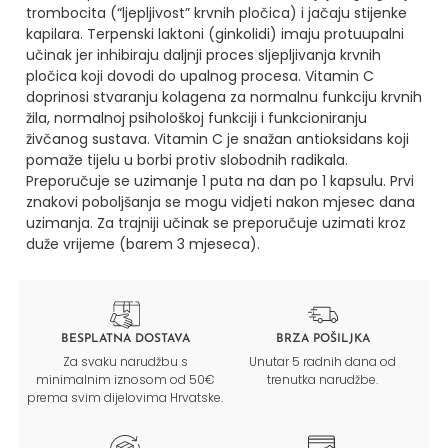
trombocita (“ljepljivost” krvnih pločica) i jačaju stijenke
kapilara.
Terpenski laktoni (ginkolidi) imaju protuupalni
učinak jer inhibiraju daljnji proces sljepljivanja krvnih
pločica koji dovodi do upalnog procesa.
Vitamin C
doprinosi stvaranju kolagena za normalnu funkciju krvnih
žila, normalnoj psihološkoj funkciji i funkcioniranju
živčanog sustava. Vitamin C je snažan antioksidans koji
pomaže tijelu u borbi protiv slobodnih radikala.
Preporučuje se uzimanje 1 puta na dan po 1 kapsulu. Prvi
znakovi poboljšanja se mogu vidjeti nakon mjesec dana
uzimanja. Za trajniji učinak se preporučuje uzimati kroz
duže vrijeme (barem 3 mjeseca).
BESPLATNA DOSTAVA
BRZA POŠILJKA
Za svaku narudžbu s
Unutar 5 radnih dana od
minimalnim iznosom od 50€
trenutka narudžbe.
prema svim dijelovima Hrvatske.