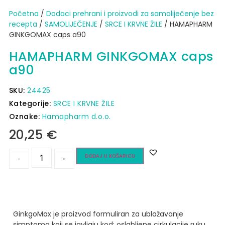
Početna
/
Dodaci prehrani i proizvodi za samoliječenje bez
recepta
/
SAMOLIJEČENJE
/
SRCE I KRVNE ŽILE
/ HAMAPHARM
GINKGOMAX caps a90
HAMAPHARM GINKGOMAX caps
a90
SKU:
24425
Kategorije:
SRCE I KRVNE ŽILE
Oznake:
Hamapharm d.o.o.
20,25
€
DODAJ U KOŠARICU
-
+
GinkgoMax je proizvod formuliran za ublažavanje
simptoma koji se javljaju kod:
oslabljene cirkulacije ruku,