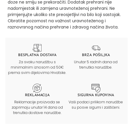
doze ne smiju se prekoračiti. Dodatak prehrani nije
nadomjestak ili zamjena uravnoteženoj prehrani. Ne
primjenjujte ukoliko ste preosjetljivi na bilo koji sastojak.
Obratite pozornost na važnost uravnoteženog i
raznovrsnog načina prehrane i zdravog načina života.
BESPLATNA DOSTAVA
BRZA POŠILJKA
Za svaku narudžbu s
Unutar 5 radnih dana od
minimalnim iznosom od 50€
trenutka narudžbe.
prema svim dijelovima Hrvatske.
REKLAMACIJA
SIGURNA KUPOVINA
Reklamacije proizvoda se
Vaši podaci prilikom narudžbe
zaprimaju unutar 14 dana od
su posve sigurni i zaštićeni.
trenutka dostave narudžbe.