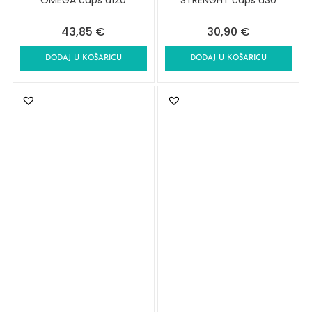
OMEGA caps a120
STRENGHT caps a30
43,85
€
30,90
€
DODAJ U KOŠARICU
DODAJ U KOŠARICU