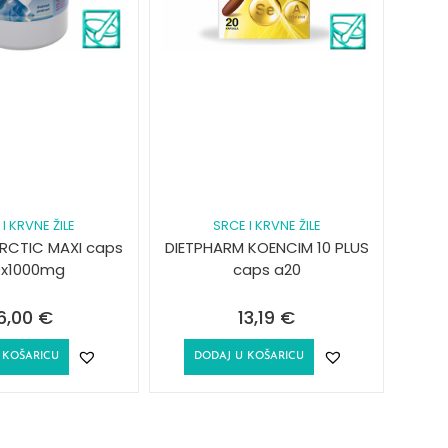
I KRVNE ŽILE
SRCE I KRVNE ŽILE
RCTIC MAXI caps
DIETPHARM KOENCIM 10 PLUS
0x1000mg
caps a20
6,00
€
13,19
€
 KOŠARICU
DODAJ U KOŠARICU