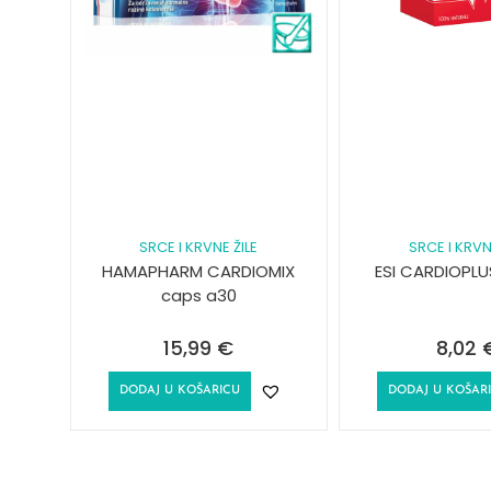
SRCE I KRVNE ŽILE
SRCE I KRVN
HAMAPHARM CARDIOMIX
ESI CARDIOPLU
caps a30
15,99
€
8,02
DODAJ U KOŠARICU
DODAJ U KOŠAR