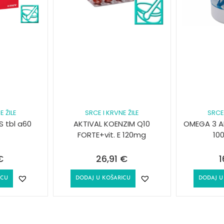
E ŽILE
SRCE I KRVNE ŽILE
SRCE 
S tbl a60
AKTIVAL KOENZIM Q10
OMEGA 3 A
FORTE+vit. E 120mg
10
€
26,91
€
1
ICU
DODAJ U KOŠARICU
DODAJ U