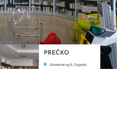
PREČKO
Slavenskog 6, Zagreb
01/3885-672
099/2681-389
precko@ljekarne-
dvorzak.hr
PON - PET
07:00 - 20:00