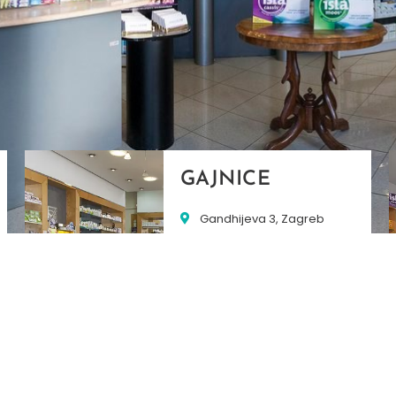
GAJNICE
Gandhijeva 3, Zagreb
01/3461-431
098/452-128
gajnice@ljekarne-
dvorzak.hr
PON - PET
07:00 - 20:00