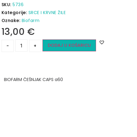
SKU:
5736
Kategorije:
SRCE I KRVNE ŽILE
Oznake:
Biofarm
13,00
€
DODAJ U KOŠARICU
-
+
BIOFARM ČEŠNJAK CAPS a60