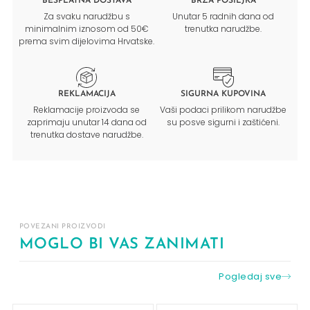
BESPLATNA DOSTAVA
BRZA POŠILJKA
Za svaku narudžbu s
Unutar 5 radnih dana od
minimalnim iznosom od 50€
trenutka narudžbe.
prema svim dijelovima Hrvatske.
REKLAMACIJA
SIGURNA KUPOVINA
Reklamacije proizvoda se
Vaši podaci prilikom narudžbe
zaprimaju unutar 14 dana od
su posve sigurni i zaštićeni.
trenutka dostave narudžbe.
POVEZANI PROIZVODI
MOGLO BI VAS ZANIMATI
Pogledaj sve