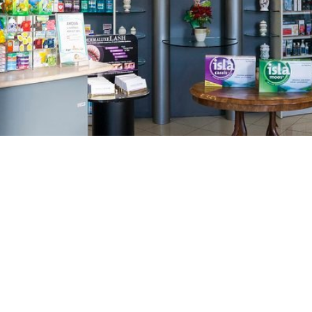
GAJNICE
Gandhijeva 3, Zagreb
01/3461-431
098/452-128