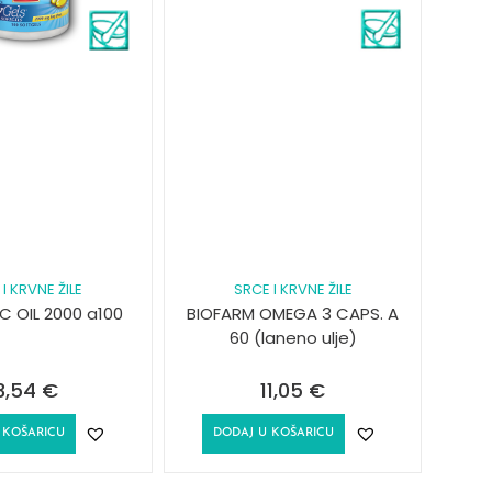
I KRVNE ŽILE
SRCE I KRVNE ŽILE
C OIL 2000 a100
BIOFARM OMEGA 3 CAPS. A
60 (laneno ulje)
3,54
€
11,05
€
 KOŠARICU
DODAJ U KOŠARICU