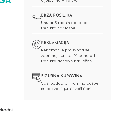
EGA
dijelovima Hrvatske.
BRZA POŠILJKA
Unutar 5 radnih dana od
trenutka narudžbe.
REKLAMACIJA
Reklamacije proizvoda se
zaprimaju unutar 14 dana od
trenutka dostave narudžbe.
SIGURNA KUPOVINA
Vaši podaci prilikom narudžbe
su posve sigurni i zaštićeni.
rirodni