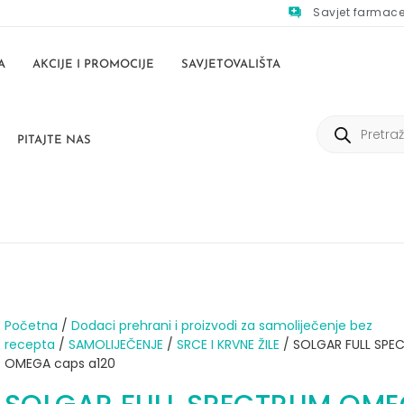
Savjet farmac
A
AKCIJE I PROMOCIJE
SAVJETOVALIŠTA
PITAJTE NAS
Početna
/
Dodaci prehrani i proizvodi za samoliječenje bez
recepta
/
SAMOLIJEČENJE
/
SRCE I KRVNE ŽILE
/ SOLGAR FULL SPE
OMEGA caps a120