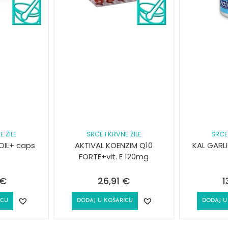
E ŽILE
SRCE I KRVNE ŽILE
SRCE 
OIL+ caps
AKTIVAL KOENZIM Q10
KAL GARLI
FORTE+vit. E 120mg
€
26,91
€
1
ICU
DODAJ U KOŠARICU
DODAJ U