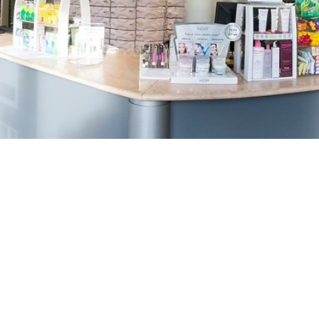
TREŠNJEVKA
Selska cesta 153, Zagreb
01/3022-794
099/2681-387