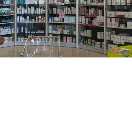
PREČKO
Slavenskog 6, Zagreb
01/3885-672
099/2681-389