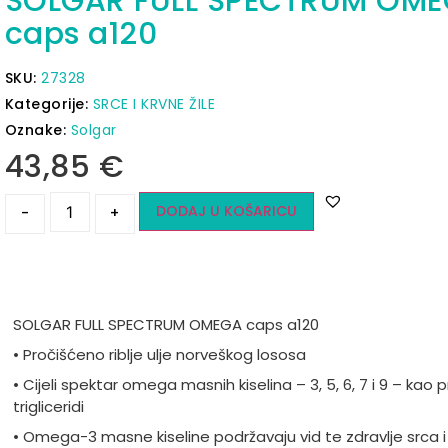
SOLGAR FULL SPECTRUM OM
caps a120
SKU:
27328
Kategorije:
SRCE I KRVNE ŽILE
Oznake:
Solgar
43,85
€
DODAJ U KOŠARICU
-
+
SOLGAR FULL SPECTRUM OMEGA caps a120
• Pročišćeno riblje ulje norveškog lososa
• Cijeli spektar omega masnih kiselina – 3, 5, 6, 7 i 9 – kao p
trigliceridi
• Omega-3 masne kiseline podržavaju vid te zdravlje srca i