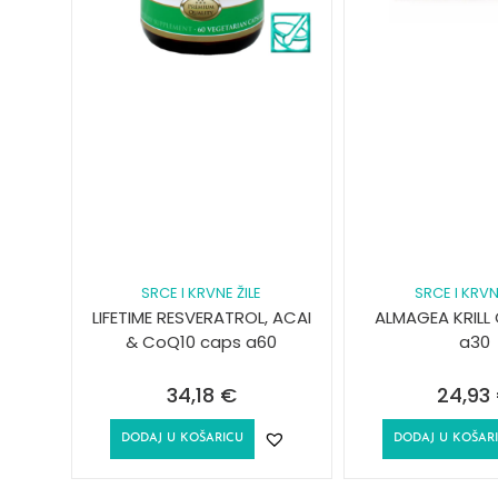
SRCE I KRVNE ŽILE
SRCE I KRVN
LIFETIME RESVERATROL, ACAI
ALMAGEA KRILL 
& CoQ10 caps a60
a30
34,18
€
24,93
DODAJ U KOŠARICU
DODAJ U KOŠAR