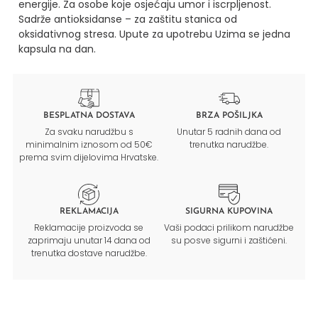
energije.
Za osobe koje osjećaju umor i iscrpljenost.
Sadrže antioksidanse – za zaštitu stanica od
oksidativnog stresa.
Upute za upotrebu
Uzima se jedna
kapsula na dan.
BESPLATNA DOSTAVA
BRZA POŠILJKA
Za svaku narudžbu s
Unutar 5 radnih dana od
minimalnim iznosom od 50€
trenutka narudžbe.
prema svim dijelovima Hrvatske.
REKLAMACIJA
SIGURNA KUPOVINA
Reklamacije proizvoda se
Vaši podaci prilikom narudžbe
zaprimaju unutar 14 dana od
su posve sigurni i zaštićeni.
trenutka dostave narudžbe.