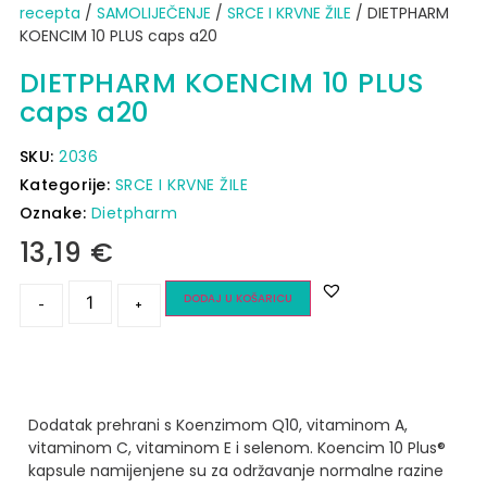
recepta
/
SAMOLIJEČENJE
/
SRCE I KRVNE ŽILE
/ DIETPHARM
KOENCIM 10 PLUS caps a20
DIETPHARM KOENCIM 10 PLUS
caps a20
SKU:
2036
Kategorije:
SRCE I KRVNE ŽILE
Oznake:
Dietpharm
13,19
€
DODAJ U KOŠARICU
-
+
Dodatak prehrani s Koenzimom Q10, vitaminom A,
vitaminom C, vitaminom E i selenom.
Koencim 10 Plus®
kapsule namijenjene su za održavanje normalne razine