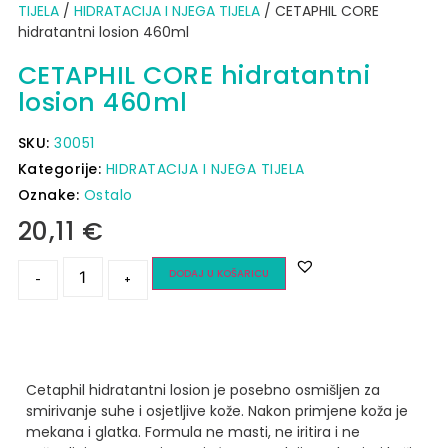
TIJELA
/
HIDRATACIJA I NJEGA TIJELA
/ CETAPHIL CORE
hidratantni losion 460ml
CETAPHIL CORE hidratantni
losion 460ml
SKU:
30051
Kategorije:
HIDRATACIJA I NJEGA TIJELA
Oznake:
Ostalo
20,11
€
DODAJ U KOŠARICU
-
+
Cetaphil hidratantni losion je posebno osmišljen za
smirivanje suhe i osjetljive kože. Nakon primjene koža je
mekana i glatka. Formula ne masti, ne iritira i ne