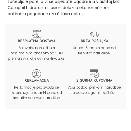
začepljuje pore, a vi se osjećate ugodnije u vlastitoj koži.
Cetaphil hidratantni losion dolazi u ekonomičnom
pakiranju pogodnom za čitavu obitelj.
BESPLATNA DOSTAVA
BRZA POŠILJKA
Za svaku narudžbu s
Unutar 5 radnih dana od
minimalnim iznosom od 50€
trenutka narudžbe.
prema svim dijelovima Hrvatske.
REKLAMACIJA
SIGURNA KUPOVINA
Reklamacije proizvoda se
Vaši podaci prilikom narudžbe
zaprimaju unutar 14 dana od
su posve sigurni i zaštićeni.
trenutka dostave narudžbe.