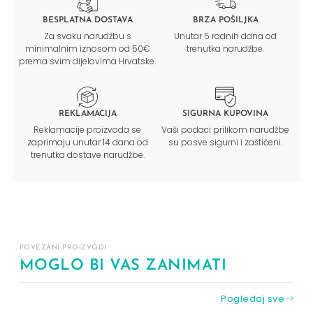
BESPLATNA DOSTAVA
BRZA POŠILJKA
Za svaku narudžbu s
Unutar 5 radnih dana od
minimalnim iznosom od 50€
trenutka narudžbe.
prema svim dijelovima Hrvatske.
REKLAMACIJA
SIGURNA KUPOVINA
Reklamacije proizvoda se
Vaši podaci prilikom narudžbe
zaprimaju unutar 14 dana od
su posve sigurni i zaštićeni.
trenutka dostave narudžbe.
POVEZANI PROIZVODI
MOGLO BI VAS ZANIMATI
Pogledaj sve