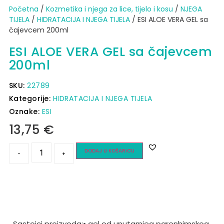
Početna
/
Kozmetika i njega za lice, tijelo i kosu
/
NJEGA
TIJELA
/
HIDRATACIJA I NJEGA TIJELA
/ ESI ALOE VERA GEL sa
čajevcem 200ml
ESI ALOE VERA GEL sa čajevcem
200ml
SKU:
22789
Kategorije:
HIDRATACIJA I NJEGA TIJELA
Oznake:
ESI
13,75
€
DODAJ U KOŠARICU
-
+
Sastojci proizvoda
:
• gel od unutarnjeg parenhimskog