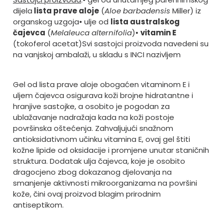
dijela
lista prave aloje
(
Aloe
barbadensis
Miller) iz
organskog uzgoja
• ulje od
lista australskog
čajevca
(
Melaleuca alternifolia
)
•
vitamin E
(tokoferol acetat)
Svi sastojci proizvoda navedeni su
na vanjskoj ambalaži, u skladu s INCI nazivljem
Gel od lista prave aloje obogaćen vitaminom E i
uljem čajevca osigurava koži brojne hidratantne i
hranjive sastojke, a osobito je pogodan za
ublažavanje nadražaja kada na koži postoje
površinska oštećenja. Zahvaljujući snažnom
antioksidativnom učinku vitamina E, ovaj gel štiti
kožne lipide od oksidacije i promjene unutar staničnih
struktura. Dodatak ulja čajevca, koje je osobito
dragocjeno zbog dokazanog djelovanja na
smanjenje aktivnosti mikroorganizama na površini
kože, čini ovaj proizvod blagim prirodnim
antiseptikom.