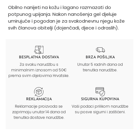
Obilno nanijeti na kožu i lagano razmazati do
potpunog upijanja. Nakon nanošenja gel djeluje
umirujuće i pogodan je za svakodnevnu njegu kože
svih članova obitelji (dojenčadi, djece i odraslih).
BESPLATNA DOSTAVA
BRZA POŠILJKA
Za svaku narudžbu s
Unutar 5 radnih dana od
minimalnim iznosom od 50€
trenutka narudžbe.
prema svim dijelovima Hrvatske.
REKLAMACIJA
SIGURNA KUPOVINA
Reklamacije proizvoda se
Vaši podaci prilikom narudžbe
zaprimaju unutar 14 dana od
su posve sigurni i zaštićeni.
trenutka dostave narudžbe.