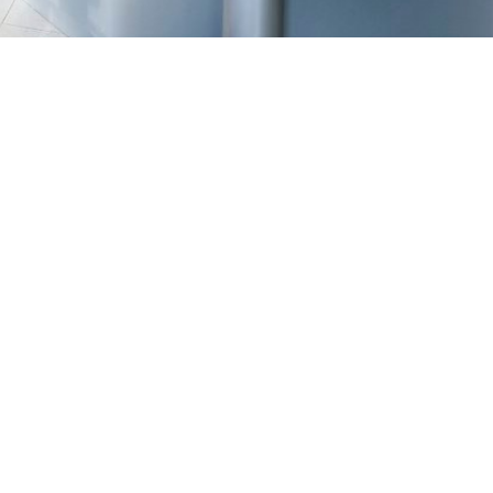
TREŠNJEVKA
Selska cesta 153, Zagreb
01/3022-794
099/2681-387
selska@ljekarne-
dvorzak.hr
PON - PET
07:00 - 20:00
SUBOTA
07:30 - 13:30