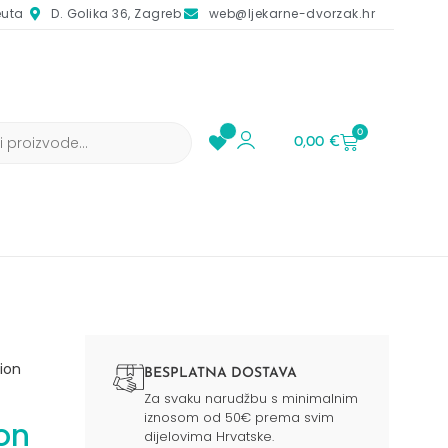
euta
D. Golika 36, Zagreb
web@ljekarne-dvorzak.hr
0
0,00
€
ion
BESPLATNA DOSTAVA
Za svaku narudžbu s minimalnim
iznosom od 50€ prema svim
on
dijelovima Hrvatske.