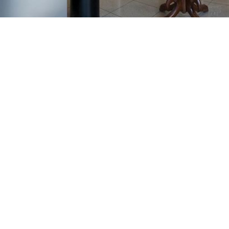
GAJNICE
Gandhijeva 3, Zagreb
01/3461-431
098/452-128
gajnice@ljekarne-
dvorzak.hr
PON - PET
07:00 - 20:00
SUBOTA
07:30 - 13:30