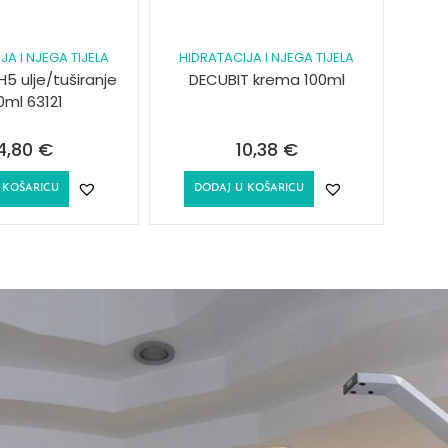
JA I NJEGA TIJELA
HIDRATACIJA I NJEGA TIJELA
5 ulje/tuširanje
DECUBIT krema 100ml
0ml 63121
4,80
€
10,38
€
 KOŠARICU
DODAJ U KOŠARICU