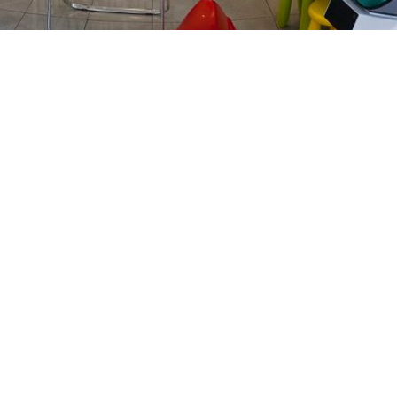
PREČKO
Slavenskog 6, Zagreb
01/3885-672
099/2681-389
precko@ljekarne-
dvorzak.hr
PON - PET
07:00 - 20:00
SUBOTA
07:30 - 13:30