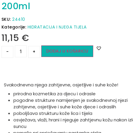
200ml
SKU:
24410
Kategorije:
HIDRATACIJA I NJEGA TIJELA
11,15
€
DODAJ U KOŠARICU
-
+
Svakodnevna njega zahtjevne, osjetljive i suhe kože!
prirodna kozmetika za djecu i odrasle
pogodne strukture namijenjen je svakodnevnoj njezi
zahtjevne, osjetljive i suhe kože djece i odraslih
poboljšava strukturu kože lica i tijela
osvježava, vlaži, hrani i njeguje zahtjevnu kožu nakon iz
suncu
pomaže pri sprječavanju nastanka strija