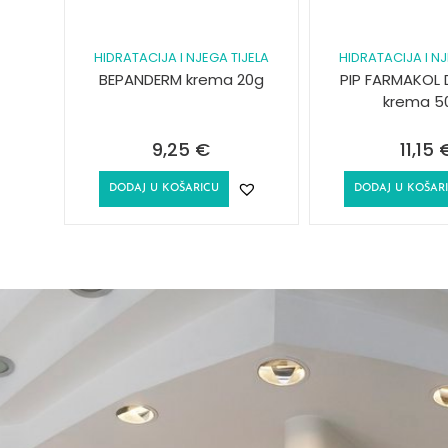
HIDRATACIJA I NJEGA TIJELA
HIDRATACIJA I NJ
BEPANDERM krema 20g
PIP FARMAKOL 
krema 5
9,25
€
11,15
DODAJ U KOŠARICU
DODAJ U KOŠAR