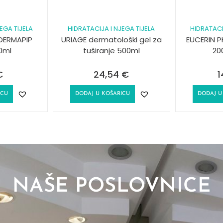
EGA TIJELA
HIDRATACIJA I NJEGA TIJELA
HIDRATACI
DERMAPIP
URIAGE dermatološki gel za
EUCERIN PH
0ml
tuširanje 500ml
20
€
24,54
€
1
ICU
DODAJ U KOŠARICU
DODAJ U
NAŠE POSLOVNICE