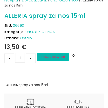
recepta
/
SAMOLIJEČENJE
/
UHO, GRLO I NOS
/ ALLERIA spray
za nos 15ml
ALLERIA spray za nos 15ml
SKU:
36693
Kategorije:
UHO, GRLO I NOS
Oznake:
Ostalo
13,50
€
DODAJ U KOŠARICU
-
+
ALLERIA spray za nos 15ml
BESPLATNA DOSTAVA
BRZA POŠILJKA