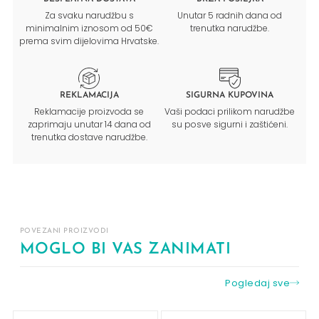
Za svaku narudžbu s
Unutar 5 radnih dana od
minimalnim iznosom od 50€
trenutka narudžbe.
prema svim dijelovima Hrvatske.
REKLAMACIJA
SIGURNA KUPOVINA
Reklamacije proizvoda se
Vaši podaci prilikom narudžbe
zaprimaju unutar 14 dana od
su posve sigurni i zaštićeni.
trenutka dostave narudžbe.
POVEZANI PROIZVODI
MOGLO BI VAS ZANIMATI
Pogledaj sve