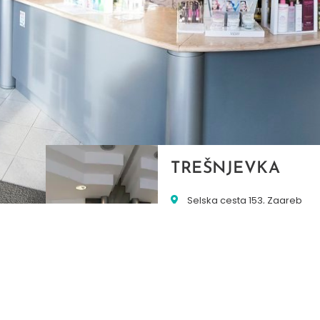
TREŠNJEVKA
Selska cesta 153, Zagreb
01/3022-794
099/2681-387
selska@ljekarne-
dvorzak.hr
PON - PET