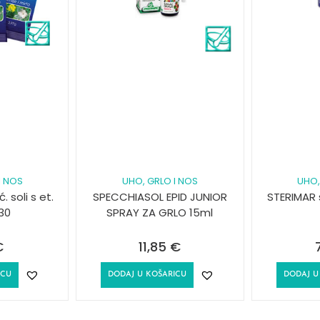
I NOS
UHO, GRLO I NOS
UHO,
 soli s et.
SPECCHIASOL EPID JUNIOR
STERIMAR
30
SPRAY ZA GRLO 15ml
€
11,85
€
ICU
DODAJ U KOŠARICU
DODAJ U