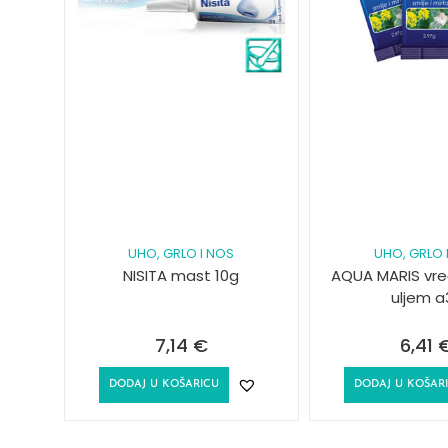
UHO, GRLO I NOS
UHO, GRLO 
NISITA mast 10g
AQUA MARIS vreć.
uljem a
7,14
€
6,41
DODAJ U KOŠARICU
DODAJ U KOŠAR