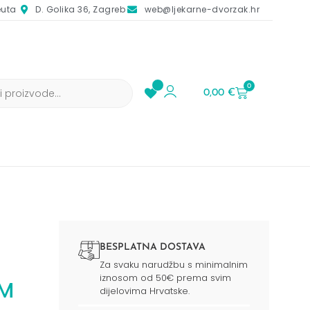
euta
D. Golika 36, Zagreb
web@ljekarne-dvorzak.hr
0
0,00
€
BESPLATNA DOSTAVA
Za svaku narudžbu s minimalnim
iznosom od 50€ prema svim
OM
dijelovima Hrvatske.