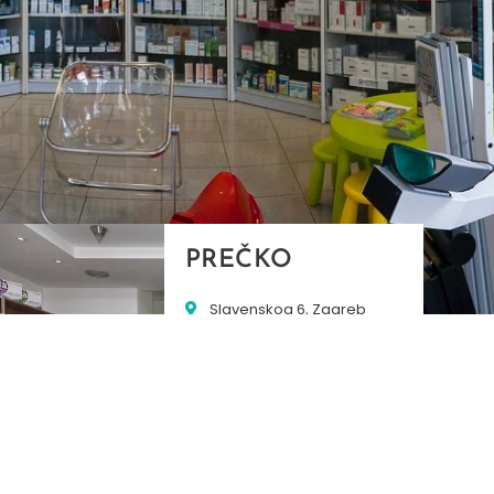
PREČKO
Slavenskog 6, Zagreb
01/3885-672
099/2681-389
precko@ljekarne-
dvorzak.hr
PON - PET