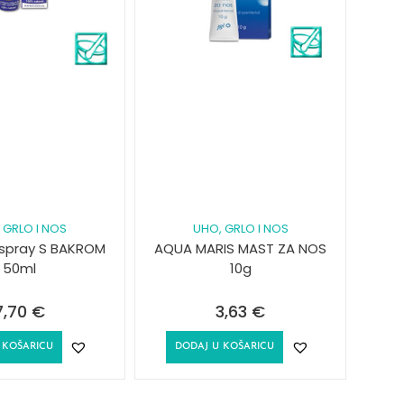
 GRLO I NOS
UHO, GRLO I NOS
 spray S BAKROM
AQUA MARIS MAST ZA NOS
50ml
10g
7,70
€
3,63
€
 KOŠARICU
DODAJ U KOŠARICU