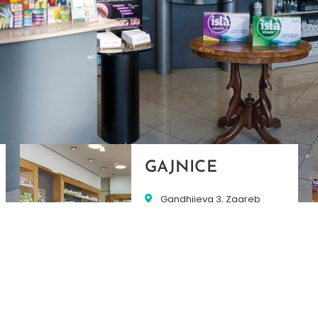
GAJNICE
Gandhijeva 3, Zagreb
01/3461-431
098/452-128
gajnice@ljekarne-
dvorzak.hr
PON - PET