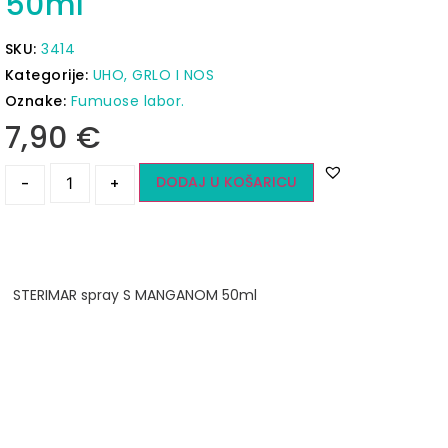
50ml
SKU:
3414
Kategorije:
UHO, GRLO I NOS
Oznake:
Fumuose labor.
7,90
€
DODAJ U KOŠARICU
-
+
STERIMAR spray S MANGANOM 50ml