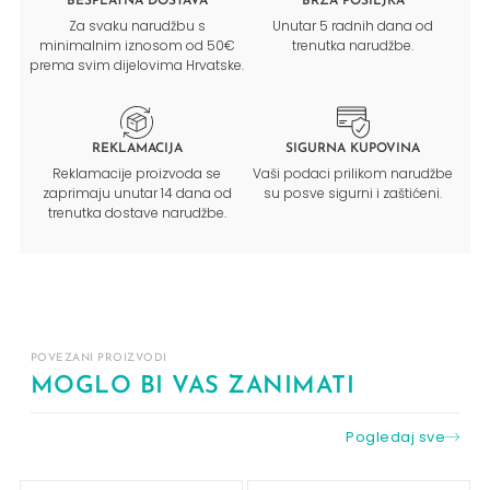
BESPLATNA DOSTAVA
BRZA POŠILJKA
Za svaku narudžbu s
Unutar 5 radnih dana od
minimalnim iznosom od 50€
trenutka narudžbe.
prema svim dijelovima Hrvatske.
REKLAMACIJA
SIGURNA KUPOVINA
Reklamacije proizvoda se
Vaši podaci prilikom narudžbe
zaprimaju unutar 14 dana od
su posve sigurni i zaštićeni.
trenutka dostave narudžbe.
POVEZANI PROIZVODI
MOGLO BI VAS ZANIMATI
Pogledaj sve