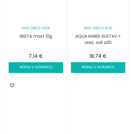
UHO, GRLO I NOS
UHO, GRLO I NOS
NISITA mast 10g
AQUA MARIS SUSTAV +
vreć. soli a30
7,14
€
18,74
€
DODAJ U KOŠARICU
DODAJ U KOŠARICU