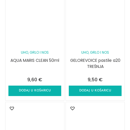
UHO, GRLO I NOS
UHO, GRLO I NOS
AQUA MARIS CLEAN 50ml
GELOREVOICE pastile a20
TREŠNJA
9,60
€
9,50
€
DODAJ U KOŠARICU
DODAJ U KOŠARICU