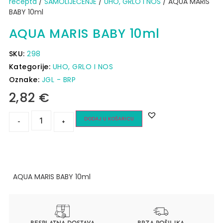
recepta
/
SAMOLIJEČENJE
/
UHO, GRLO I NOS
/ AQUA MARIS
BABY 10ml
AQUA MARIS BABY 10ml
SKU:
298
Kategorije:
UHO, GRLO I NOS
Oznake:
JGL - BRP
2,82
€
DODAJ U KOŠARICU
-
+
AQUA MARIS BABY 10ml