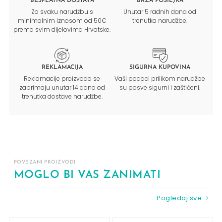
BESPLATNA DOSTAVA
BRZA POŠILJKA
Za svaku narudžbu s
Unutar 5 radnih dana od
minimalnim iznosom od 50€
trenutka narudžbe.
prema svim dijelovima Hrvatske.
REKLAMACIJA
SIGURNA KUPOVINA
Reklamacije proizvoda se
Vaši podaci prilikom narudžbe
zaprimaju unutar 14 dana od
su posve sigurni i zaštićeni.
trenutka dostave narudžbe.
POVEZANI PROIZVODI
MOGLO BI VAS ZANIMATI
Pogledaj sve