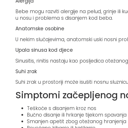
Alergija
Bebe mogu razviti alergije na pelud, grinje ili
u nosu i problema s disanjem kod beba.
Anatomske osobine
U nekim slučajevima, anatomski uski nosni pro
Upala sinusa kod djece
Sinusitis, rinitis nastaju kao posljedica otežan
Suhi zrak
Suhi zrak u prostoriji može isušiti nosnu sluznic
Simptomi začepljenog no
Teškoće s disanjem kroz nos
Bučno disanje ili hrkanje tijekom spavanja
Smanjen apetit zbog otežanog hranjenja
Povećano kihanje ili kašljanje