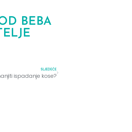
OD BEBA
TELJE
SLJEDEĆE
njiti ispadanje kose?