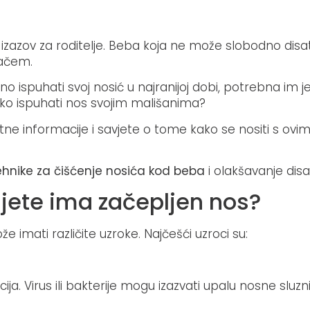
 izazov za roditelje. Beba koja ne može slobodno disa
lačem.
ispuhati svoj nosić u najranijoj dobi, potrebna im 
u kako ispuhati nos svojim mališanima?
e informacije i savjete o tome kako se nositi s ovi
ehnike za čišćenje nosića kod beba
i olakšavanje disa
dijete ima začepljen nos?
e imati različite uzroke. Najčešći uzroci su:
cija. Virus ili bakterije mogu izazvati upalu nosne sluzn