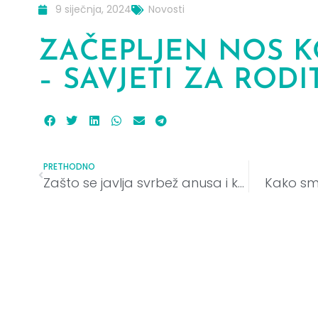
9 siječnja, 2024
Novosti
ZAČEPLJEN NOS K
– SAVJETI ZA RODI
PRETHODNO
Zašto se javlja svrbež anusa i kako ga se riješiti
Kako sma