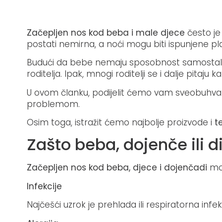
Začepljen nos kod beba i male djece
često je
postati nemirna, a noći mogu biti ispunjene p
Budući da bebe nemaju sposobnost samostalno 
roditelja. Ipak, mnogi roditelji se i dalje pitaj
U ovom članku, podijelit ćemo vam sveobuhvatn
problemom.
Osim toga, istražit ćemo najbolje proizvode i
t
Zašto beba, dojenče ili 
Začepljen nos kod beba, djece i dojenčadi
mož
Infekcije
Najčešći uzrok je prehlada ili respiratorna infek