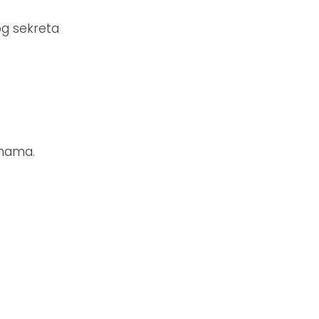
nog sekreta
jinama.