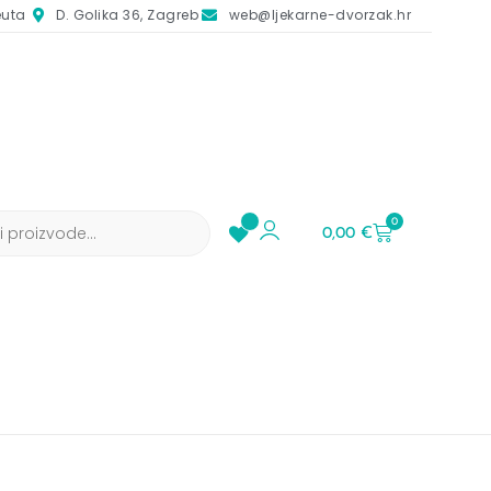
euta
D. Golika 36, Zagreb
web@ljekarne-dvorzak.hr
0
0,00
€