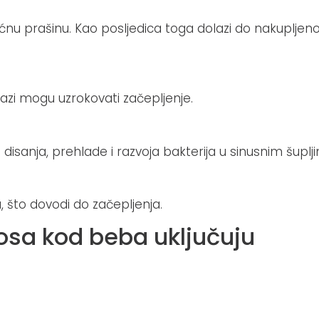
 kućnu prašinu. Kao posljedica toga dolazi do nakuplje
lazi mogu uzrokovati začepljenje.
og disanja, prehlade i razvoja bakterija u sinusnim šupl
u, što dovodi do začepljenja.
sa kod beba uključuju