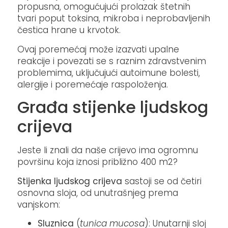
propusna, omogućujući prolazak štetnih
tvari poput toksina, mikroba i neprobavljenih
čestica hrane u krvotok.
Ovaj poremećaj može izazvati upalne
reakcije i povezati se s raznim zdravstvenim
problemima, uključujući autoimune bolesti,
alergije i poremećaje raspoloženja.
Građa stijenke ljudskog
crijeva
Jeste li znali da naše crijevo ima ogromnu
površinu koja iznosi približno 400 m2?
Stijenka ljudskog crijeva
sastoji se od četiri
osnovna sloja, od unutrašnjeg prema
vanjskom:​
Sluznica
(
tunica mucosa
): Unutarnji sloj