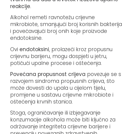
reakcije
.
Alkohol remeti ravnotežu crijevne
mikrobiote, smanjujući broj korisnih bakterija
i povećavajući broj onih koje proizvode
endotoksine.
Ovi
endotoksini
, prolazeći kroz propusnu
crijevnu barijeru, mogu dospjeti u jetru,
potičući upalne procese i oštećenja.
Povećana propusnost crijeva
povezuje se s
razvojem sindroma propusnih crijeva, što
može dovesti do upala u cijelom tijelu,
promjene u sastavu crijevne mikrobiote i
oštećenja krvnih stanica.
Stoga, ograničavanje ili izbjegavanje
konzumacije alkohola može biti ključno za
održavanje integriteta crijevne barijere i
prevenciju povezanih zdravstvenih