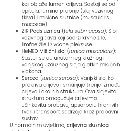
koji oblaže lumen crijeva. Sastoji se od
epitela, lamine proprije (sloj vezivnog
tkiva) i mišićne sluznice (muscularis
mucosae).​
ZIR Podsluznica
(
tela submucosa
): Sloj
vezivnog tkiva koji sadrži krvne žile,
limfne žile i živčane pleksuse.​
HeMED Mišićni sloj
(
tunica muscularis
):
Sastoji se od unutarnjeg kružnog i
vanjskog uzdužnog sloja glatkih mišićnih
vlakana.​
Seroza
(
tunica serosa
): Vanjski sloj koji
prekriva crijevo i smanjuje trenje između
crijeva i okolnih struktura.​ Ova slojevita
struktura omogućuje crijevima
učinkovitu probavu, apsorpciju hranjivih
tvari i transport sadržaja kroz probavni
sustav.
U normalnim uvjetima,
crijevna sluznica