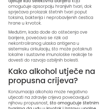
djeluje kao selektivna barijera
koja
omogućuje apsorpciju hranjivih tvari, dok
sprječava prolazak štetnih tvari poput
toksina, bakterija i neprobavljenih čestica
hrane u krvotok.
Međutim, kada dođe do oštećenja ove
barijere, povećava se rizik od
nekontroliranog ulaska antigena u
sistemsku cirkulaciju, što može potaknuti
lokalne i sustavne imunološke reakcije te
dovesti do razvoja ozbiljnih bolesti.
Kako alkohol utječe na
propusna crijeva?
​Konzumacija alkohola može negativno
utjecati na zdravlje crijeva povećavajući
njihovu propusnost,
što omogućuje štetnim
tvarima da uđu u krvotok i izazovu upalne