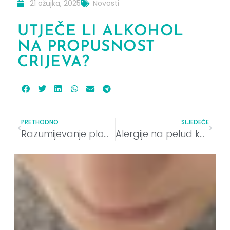
21 ožujka, 2025
Novosti
UTJEČE LI ALKOHOL
NA PROPUSNOST
CRIJEVA?
PRETHODNO
SLJEDEĆE
Razumijevanje plodnosti kod žena i muškaraca
Alergije na pelud kod djece i odraslih