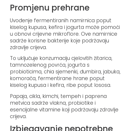
Promjenu prehrane
Uvođenje fermentiranih namirnica poput
kiselog kupusa, kefira i jogurta može pomoći
u obnovi crijevne mikroflore. Ove namirnice
sadrže korisne bakterije koje podržavaju
zdravlje crijeva. ​
To uključuje konzumaciju cjelovitih žitarica,
tamnozelenog povrća, jogurta s
probioticima, chia sjemenki, đumbira, jabuka,
komorača, fermentirane hrane poput
kiselog kupusa i kefira, ribe poput lososa.
Papaja, cikla, kimchi, tempeh i paprena
metvica sadrže vlakna, probiotike i
esencijalne vitamine koji podržavaju zdravlje
crijeva.
Izbjegavanje nepotrebne