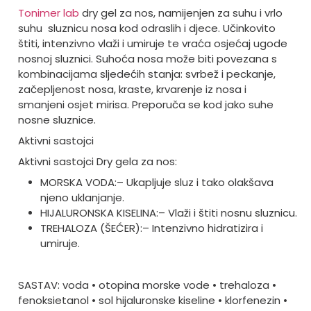
Tonimer lab
dry gel za nos, namijenjen za suhu i vrlo
suhu sluznicu nosa kod odraslih i djece. Učinkovito
štiti, intenzivno vlaži i umiruje te vraća osjećaj ugode
nosnoj sluznici. Suhoća nosa može biti povezana s
kombinacijama sljedećih stanja: svrbež i peckanje,
začepljenost nosa, kraste, krvarenje iz nosa i
smanjeni osjet mirisa. Preporuča se kod jako suhe
nosne sluznice.
Aktivni sastojci
Aktivni sastojci Dry gela za nos:
MORSKA VODA:
– Ukapljuje sluz i tako olakšava
njeno uklanjanje.
HIJALURONSKA KISELINA:
– Vlaži i štiti nosnu sluznicu.
TREHALOZA (ŠEĆER):
– Intenzivno hidratizira i
umiruje.
SASTAV: voda • otopina morske vode • trehaloza •
fenoksietanol • sol hijaluronske kiseline • klorfenezin •