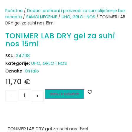
Početna
/
Dodaci prehrani i proizvodi za samoliječenje bez
recepta
/
SAMOLIJEČENJE
/
UHO, GRLO I NOS
/ TONIMER LAB
DRY gel za suhi nos 15ml
TONIMER LAB DRY gel za suhi
nos 15ml
SKU:
34708
Kategorije:
UHO, GRLO I NOS
Oznake:
Ostalo
11,70
€
DODAJ U KOŠARICU
-
+
TONIMER LAB DRY gel za suhi nos 15ml