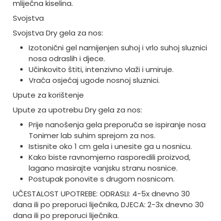
mliječna kiselina.
Svojstva
Svojstva Dry gela za nos:
Izotonični gel namijenjen suhoj i vrlo suhoj sluznici
nosa odraslih i djece.
Učinkovito štiti, intenzivno vlaži i umiruje.
Vraća osjećaj ugode nosnoj sluznici.
Upute za korištenje
Upute za upotrebu Dry gela za nos:
Prije nanošenja gela preporuča se ispiranje nosa
Tonimer lab suhim sprejom za nos.
Istisnite oko 1 cm gela i unesite ga u nosnicu.
Kako biste ravnomjerno rasporedili proizvod,
lagano masirajte vanjsku stranu nosnice.
Postupak ponovite s drugom nosnicom.
UČESTALOST UPOTREBE: ODRASLI: 4-5x dnevno 30
dana ili po preporuci liječnika, DJECA: 2-3x dnevno 30
dana ili po preporuci liječnika.