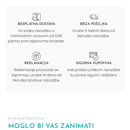
BESPLATNA DOSTAVA
BRZA POŠILJKA
Za svaku narudžbu s
Unutar 5 radnih dana od
minimalnim iznosom od 50€
trenutka narudžbe.
prema svim dijelovima Hrvatske.
REKLAMACIJA
SIGURNA KUPOVINA
Reklamacije proizvoda se
Vaši podaci prilikom narudžbe
zaprimaju unutar 14 dana od
su posve sigurni i zaštićeni.
trenutka dostave narudžbe.
POVEZANI PROIZVODI
MOGLO BI VAS ZANIMATI