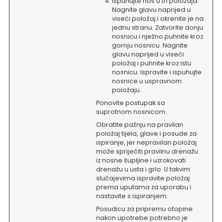
Ispuhujte nos u tri položaja:
Nagnite glavu naprijed u
viseći položaj i okrenite je na
jednu stranu. Zatvorite donju
nosnicu i nježno puhnite kroz
gornju nosnicu.
Nagnite
glavu naprijed u viseći
položaj i puhnite kroz istu
nosnicu. Ispravite i ispuhujte
nosnice u uspravnom
položaju.
Ponovite postupak sa
suprotnom nosnicom.
Obratite pažnju na pravilan
položaj tijela, glave i posude za
ispiranje, jer nepravilan položaj
može spriječiti pravilnu drenažu
iz nosne šupljine i uzrokovati
drenažu u usta i grlo. U takvim
slučajevima ispravite položaj
prema uputama za uporabu i
nastavite s ispiranjem.
Posudicu za pripremu otopine
nakon upotrebe potrebno je