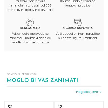
Za svaku narudžbu s
Unutar 5 radnih dana od
minimalnim iznosom od 50€
trenutka narudžbe.
prema svim dijelovima Hrvatske.
REKLAMACIJA
SIGURNA KUPOVINA
Reklamacije proizvoda se
Vaši podaci prilikom narudžbe
zaprimaju unutar 14 dana od
su posve sigurni i zaštićeni.
trenutka dostave narudžbe.
POVEZANI PROIZVODI
MOGLO BI VAS ZANIMATI
Pogledaj sve