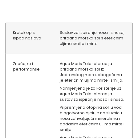
Kratak opis
Sustav za ispiranje nosa i sinusa,
ispod naslova
prirodna morska sol s eteričnim
uljima smilja i mirte
Značajke i
Aqua Maris Talasoterapija
performanse
prirodna morska sol iz
Jadranskog mora,
obogaćena
je eteričnim
uljima mirte i smilja.
Namijenjena je za korištenje uz
Aqua Maris Talasoterapija
sustav za ispiranje nosa i sinusa.
Pripremljena otopina soli u vodi
blagotvorno djeluje na sluznicu
nosa zahvaljujući mineralima i
dodanim eteričnim uljima mirte i
smilja.
Aqua Maris Talasoterapija