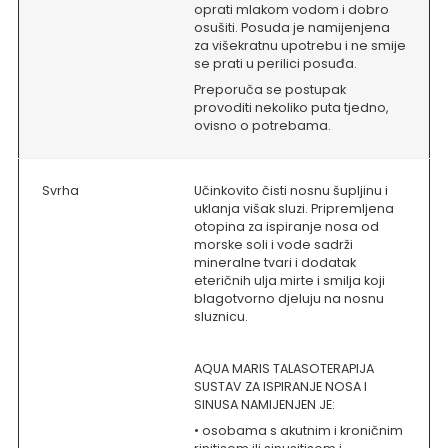
oprati mlakom vodom i dobro
osušiti. Posuda je namijenjena
za višekratnu upotrebu i ne smije
se prati u perilici posuđa.
Preporuča se postupak
provoditi nekoliko puta tjedno,
ovisno o potrebama.
Svrha
Učinkovito čisti nosnu šupljinu i
uklanja višak sluzi. Pripremljena
otopina za ispiranje nosa od
morske soli i vode sadrži
mineralne tvari i dodatak
eteričnih ulja mirte i smilja koji
blagotvorno djeluju na nosnu
sluznicu.
AQUA MARIS TALASOTERAPIJA
SUSTAV ZA ISPIRANJE NOSA I
SINUSA NAMIJENJEN JE:
• osobama s akutnim i kroničnim