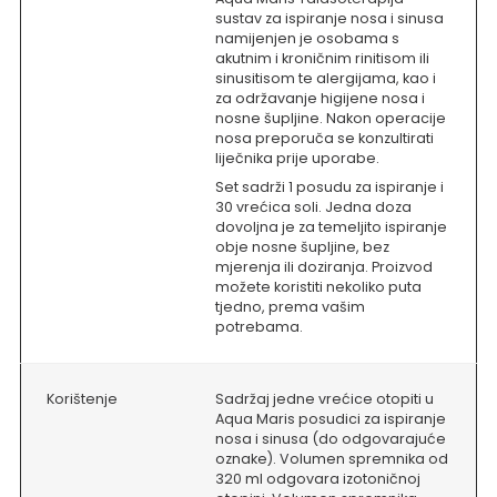
sustav za ispiranje nosa i sinusa
namijenjen je osobama s
akutnim i kroničnim rinitisom ili
sinusitisom te alergijama, kao i
za održavanje higijene nosa i
nosne šupljine. Nakon operacije
nosa preporuča se konzultirati
liječnika prije uporabe.
Set sadrži 1 posudu za ispiranje i
30 vrećica soli. Jedna doza
dovoljna je za temeljito ispiranje
obje nosne šupljine, bez
mjerenja ili doziranja. Proizvod
možete koristiti nekoliko puta
tjedno, prema vašim
potrebama.
Korištenje
Sadržaj jedne vrećice otopiti u
Aqua Maris posudici za ispiranje
nosa i
sinusa (do odgovarajuće
oznake). Volumen
spremnika od
320 ml odgovara izotoničnoj