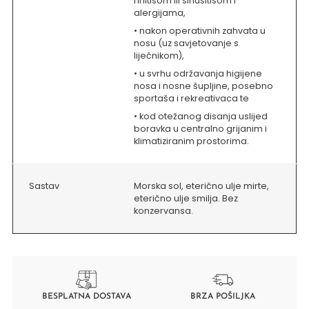
rinitisom ili sinusitisom i
alergijama,
• nakon operativnih zahvata u
nosu (uz savjetovanje s
liječnikom),
• u svrhu održavanja higijene
nosa i nosne šupljine, posebno
sportaša i rekreativaca te
• kod otežanog disanja uslijed
boravka u centralno grijanim i
klimatiziranim prostorima.
Sastav
Morska sol, eterično ulje mirte,
eterično ulje smilja. Bez
konzervansa.
BESPLATNA DOSTAVA
BRZA POŠILJKA