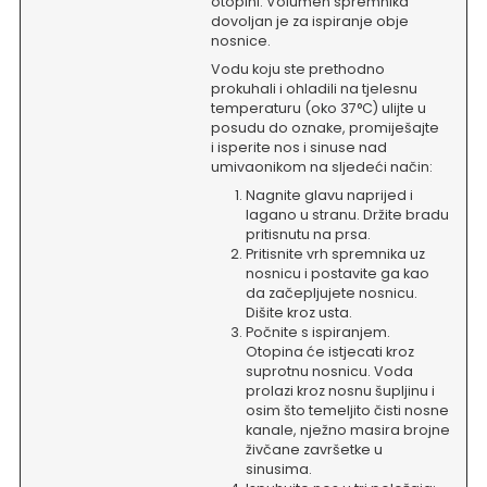
otopini. Volumen spremnika
dovoljan je za ispiranje obje
nosnice.
Vodu koju ste prethodno
prokuhali i ohladili na tjelesnu
temperaturu (oko 37°C) ulijte u
posudu do oznake, promiješajte
i isperite nos i sinuse nad
umivaonikom na sljedeći način:
Nagnite glavu naprijed i
lagano u stranu. Držite bradu
pritisnutu na prsa.
Pritisnite vrh spremnika uz
nosnicu i postavite ga kao
da začepljujete nosnicu.
Dišite kroz usta.
Počnite s ispiranjem.
Otopina će istjecati kroz
suprotnu nosnicu. Voda
prolazi kroz nosnu šupljinu i
osim što temeljito čisti nosne
kanale, nježno masira brojne
živčane završetke u
sinusima.