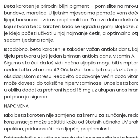
Beta karoten je prirodni biljni pigment – pomislite na mrkvu
bundeve, marelice. U ljetnim mjesecima pomaže vam doča
lijepi, baršunast i zdrav preplanuli ten. Za ovu dobrodošlu ča
koju stvara beta karoten kada se ugradi u gornji sloj kože,
je ideja početi uživati u njoj najmanje četiri, a optimalno otp
sedam tjedana ranije.
Istodobno, beta karoten je također važan antioksidans, koj
tijelu pretvara u još jedan izniman antioksidans, vitamin A.
Sigurno ste čuli da loš vid i noćno sljepilo mogu biti simpto
nedostatka vitamina A? Oči, koža i kosa ljeti su još izloženiji
oksidacijskom stresu. Redovito dodavanje većih doza vita
može dovesti do toksične hipervitaminoze. Unos beta kar
u obliku dodatka prehrani ispod 15 mg uz ukupan unos hra
potpuno je siguran.
NAPOMENA:
Iako beta karoten nije zamjena za kremu za sunčanje, redo
konzumacija može zaštititi kožu od štetnih učinaka UV zrak
opeklina, pridonoseći tako ljepšoj preplanulosti.
Epidemiološke studije pokazuju da konzumacija beta karo