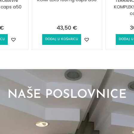
ROBAVNI
TERRANO
 caps a50
KOMPLEK
c
€
43,50
€
3
ICU
DODAJ U KOŠARICU
DODAJ U
NAŠE POSLOVNICE