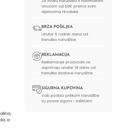
Za svaku narudžbu s minimalnim
iznosom od 50€ prema svim
dijelovima Hrvatske.
BRZA POŠILJKA
Unutar 5 radnih dana od
trenutka narudžbe.
REKLAMACIJA
Reklamacije proizvoda se
zaprimaju unutar 14 dana od
trenutka dostave narudžbe.
SIGURNA KUPOVINA
Vaši podaci prilikom narudžbe
su posve sigurni i zaštićeni.
alina,
da, a
.