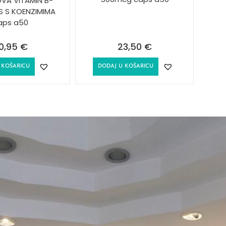
VA VITAMIN B-
S S KOENZIMIMA
aps a50
0,95
€
23,50
€
 KOŠARICU
DODAJ U KOŠARICU