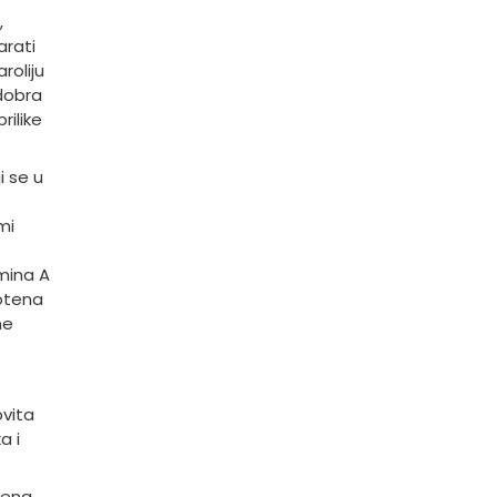
,
rati
roliju
 dobra
rilike
i se u
mi
mina A
otena
ne
vita
a i
tena