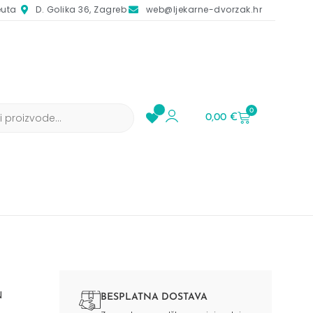
euta
D. Golika 36, Zagreb
web@ljekarne-dvorzak.hr
0
0,00
€
N
BESPLATNA DOSTAVA