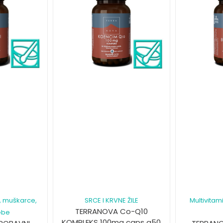
e, muškarce,
SRCE I KRVNE ŽILE
Multivitami
TERRANOVA Co-Q10
ebe
KOMPLEKS 100mg caps a50