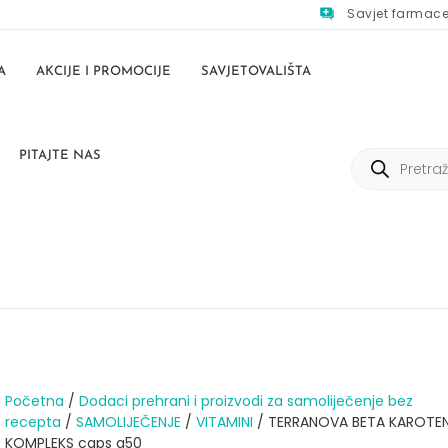
Savjet farmac
A
AKCIJE I PROMOCIJE
SAVJETOVALIŠTA
PITAJTE NAS
Početna
/
Dodaci prehrani i proizvodi za samoliječenje bez
recepta
/
SAMOLIJEČENJE
/
VITAMINI
/ TERRANOVA BETA KAROTE
KOMPLEKS caps a50