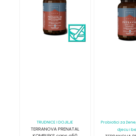
TRUDNICE I DOJILJE
Probiotici za žen
TERRANOVA PRENATAL
djecu i b
KOMPLEKS caps a50