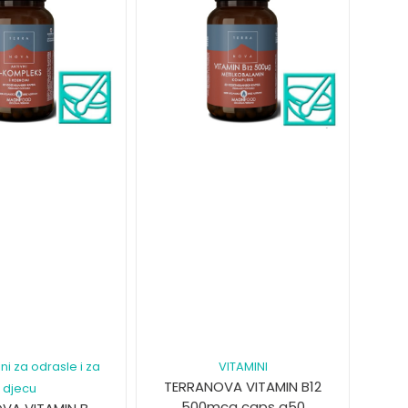
ni za odrasle i za
VITAMINI
TERRANOVA VITAMIN B12
djecu
500mcg caps a50