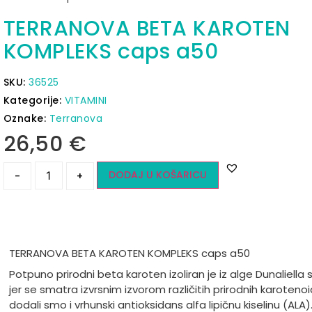
TERRANOVA BETA KAROTEN
KOMPLEKS caps a50
SKU:
36525
Kategorije:
VITAMINI
Oznake:
Terranova
26,50
€
DODAJ U KOŠARICU
-
+
TERRANOVA BETA KAROTEN KOMPLEKS caps a50
Potpuno prirodni beta karoten izoliran je iz alge Dunaliella s
jer se smatra izvrsnim izvorom različitih prirodnih karotenoi
dodali smo i vrhunski antioksidans alfa lipičnu kiselinu (ALA)