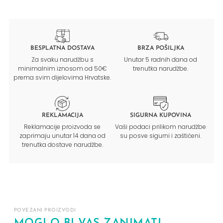
BESPLATNA DOSTAVA
BRZA POŠILJKA
Za svaku narudžbu s
Unutar 5 radnih dana od
minimalnim iznosom od 50€
trenutka narudžbe.
prema svim dijelovima Hrvatske.
REKLAMACIJA
SIGURNA KUPOVINA
Reklamacije proizvoda se
Vaši podaci prilikom narudžbe
zaprimaju unutar 14 dana od
su posve sigurni i zaštićeni.
trenutka dostave narudžbe.
POVEZANI PROIZVODI