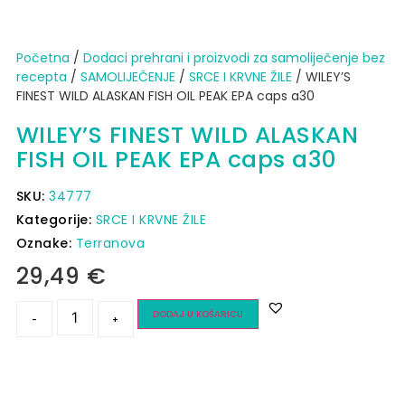
Početna
/
Dodaci prehrani i proizvodi za samoliječenje bez
recepta
/
SAMOLIJEČENJE
/
SRCE I KRVNE ŽILE
/ WILEY’S
FINEST WILD ALASKAN FISH OIL PEAK EPA caps a30
WILEY’S FINEST WILD ALASKAN
FISH OIL PEAK EPA caps a30
SKU:
34777
Kategorije:
SRCE I KRVNE ŽILE
Oznake:
Terranova
29,49
€
DODAJ U KOŠARICU
-
+