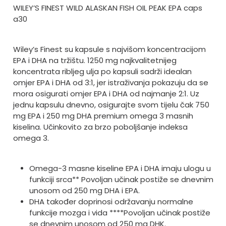
WILEY’S FINEST WILD ALASKAN FISH OIL PEAK EPA caps
a30
Wiley’s Finest su kapsule s najvišom koncentracijom
EPA i DHA na tržištu. 1250 mg najkvalitetnijeg
koncentrata ribljeg ulja po kapsuli sadrži idealan
omjer EPA i DHA od 3:1, jer istraživanja pokazuju da se
mora osigurati omjer EPA i DHA od najmanje 2:1. Uz
jednu kapsulu dnevno, osigurajte svom tijelu čak 750
mg EPA i 250 mg DHA premium omega 3 masnih
kiselina. Učinkovito za brzo poboljšanje indeksa
omega 3.
Omega-3 masne kiseline EPA i DHA imaju ulogu u
funkciji srca*
* Povoljan učinak postiže se dnevnim
unosom od 250 mg DHA i EPA.
DHA također doprinosi održavanju normalne
funkcije mozga i vida **
**Povoljan učinak postiže
se dnevnim unosom od 250 mg DHK.