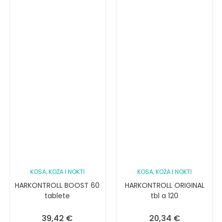
KOSA, KOŽA I NOKTI
KOSA, KOŽA I NOKTI
HARKONTROLL BOOST 60
HARKONTROLL ORIGINAL
tablete
tbl a 120
39,42
€
20,34
€