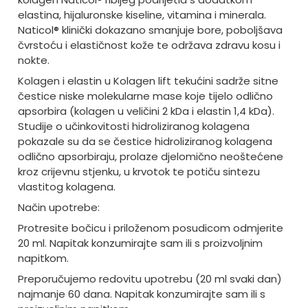
elastina, hijaluronske kiseline, vitamina i minerala.
Naticol® klinički dokazano smanjuje bore, poboljšava
čvrstoću i elastičnost kože te održava zdravu kosu i
nokte.
Kolagen i elastin u Kolagen lift tekućini sadrže sitne
čestice niske molekularne mase koje tijelo odlično
apsorbira (kolagen u veličini 2 kDa i elastin 1,4 kDa).
Studije o učinkovitosti hidroliziranog kolagena
pokazale su da se čestice hidroliziranog kolagena
odlično apsorbiraju, prolaze djelomično neoštećene
kroz crijevnu stjenku, u krvotok te potiču sintezu
vlastitog kolagena.
Način upotrebe:
Protresite bočicu i priloženom posudicom odmjerite
20 ml. Napitak konzumirajte sam ili s proizvoljnim
napitkom.
Preporučujemo redovitu upotrebu (20 ml svaki dan)
najmanje 60 dana. Napitak konzumirajte sam ili s