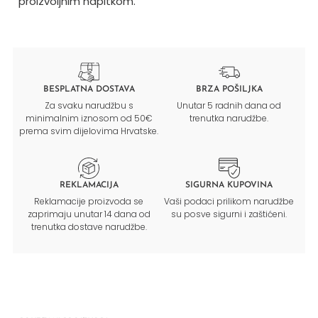
proizvoljnim napitkom.
BESPLATNA DOSTAVA
BRZA POŠILJKA
Za svaku narudžbu s
Unutar 5 radnih dana od
minimalnim iznosom od 50€
trenutka narudžbe.
prema svim dijelovima Hrvatske.
REKLAMACIJA
SIGURNA KUPOVINA
Reklamacije proizvoda se
Vaši podaci prilikom narudžbe
zaprimaju unutar 14 dana od
su posve sigurni i zaštićeni.
trenutka dostave narudžbe.