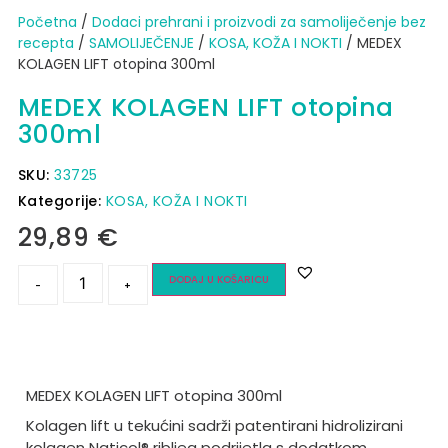
Početna
/
Dodaci prehrani i proizvodi za samoliječenje bez
recepta
/
SAMOLIJEČENJE
/
KOSA, KOŽA I NOKTI
/ MEDEX
KOLAGEN LIFT otopina 300ml
MEDEX KOLAGEN LIFT otopina
300ml
SKU:
33725
Kategorije:
KOSA, KOŽA I NOKTI
29,89
€
DODAJ U KOŠARICU
-
+
MEDEX KOLAGEN LIFT otopina 300ml
Kolagen lift u tekućini sadrži patentirani hidrolizirani
kolagen Naticol® ribljeg podrijetla s dodatkom