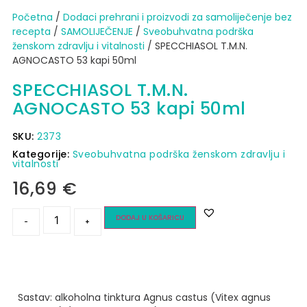
Početna
/
Dodaci prehrani i proizvodi za samoliječenje bez
recepta
/
SAMOLIJEČENJE
/
Sveobuhvatna podrška
ženskom zdravlju i vitalnosti
/ SPECCHIASOL T.M.N.
AGNOCASTO 53 kapi 50ml
SPECCHIASOL T.M.N.
AGNOCASTO 53 kapi 50ml
SKU:
2373
Kategorije:
Sveobuhvatna podrška ženskom zdravlju i
vitalnosti
16,69
€
DODAJ U KOŠARICU
-
+
Sastav: alkoholna tinktura Agnus castus (Vitex agnus