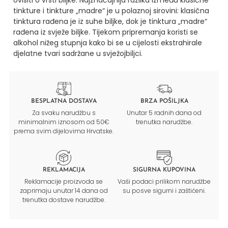
tinkture i tinkture „madre“ je u polaznoj sirovini: klasična
tinktura rađena je iz suhe biljke, dok je tinktura „madre“
rađena iz svježe biljke. Tijekom pripremanja koristi se
alkohol nižeg stupnja kako bi se u cijelosti ekstrahirale
djelatne tvari sadržane u svježojbiljci.
BESPLATNA DOSTAVA
BRZA POŠILJKA
Za svaku narudžbu s
Unutar 5 radnih dana od
minimalnim iznosom od 50€
trenutka narudžbe.
prema svim dijelovima Hrvatske.
REKLAMACIJA
SIGURNA KUPOVINA
Reklamacije proizvoda se
Vaši podaci prilikom narudžbe
zaprimaju unutar 14 dana od
su posve sigurni i zaštićeni.
trenutka dostave narudžbe.