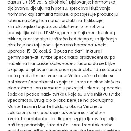
castus L.) (65 vol. % alkohola)
Djelovanje: hormonsko
djelovanje, djeluju na hipofizu, sprečava izlučivanje
hormona koji stimulira folikule, a pospješuje produkciju
luteinizirajućeg hormona i prolaktina.
Indikacije:
klimakterijske tegobe, za ublažavanje emotivne
preosjetljivosti kod PMS-a, poremećaji menstrualnog
ciklusa, mastopatije i teškoće kod dojenja, za liječenje
akni koje nastaju pod utjecajem hormona.
Način
uporabe: 15-20 kapi, 2-3 puta na dan
Tinkture i
gemmoderivati tvrtke Specchiasol proizvedenI su po
načelima francuske škole, vodeći računa da se biljke
uzgajaju u njihovom prirodnom podneblju i da se beru u
za to predviđenom vremenu. Velika većina biljaka sa
potpisom Specchiasol uzgaja se i bere na ekobiološkim
plantažama San Demetria u pokrajini Salento, Specchia
(odakle i potiče naziv tvrtke), koje su u vlasništvu tvrtke
Specchiasol. Drugi dio biljaka bere se na područjima
Monte Lessini i Monte Baldo, u okolici Verone, u
selekcioniranim područjima, vodeći se načelom
kvalitete ambijenta i tradicijom uzgoja ljekovitog bilja
baš tog podneblja, tako da će i sam trenutak berbe
ovisiti o vrsti biljke. Najznačajnija razlika između klasične