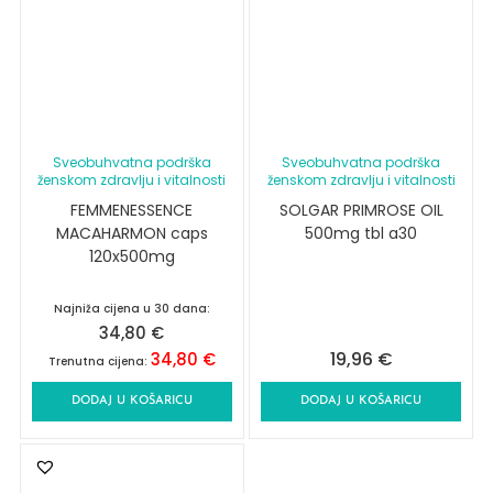
Sveobuhvatna podrška
Sveobuhvatna podrška
ženskom zdravlju i vitalnosti
ženskom zdravlju i vitalnosti
FEMMENESSENCE
SOLGAR PRIMROSE OIL
MACAHARMON caps
500mg tbl a30
120x500mg
Najniža cijena u 30 dana:
34,80
€
19,96
€
34,80
€
Trenutna cijena:
DODAJ U KOŠARICU
DODAJ U KOŠARICU