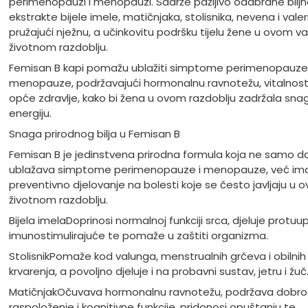
perimenopauzi i menopauzi. Sadrže pažljivo odabrane biljn
ekstrakte bijele imele, matičnjaka, stolisnika, nevena i valer
pružajući nježnu, a učinkovitu podršku tijelu žene u ovom 
životnom razdoblju.
Femisan B kapi pomažu ublažiti simptome perimenopauze 
menopauze, podržavajući hormonalnu ravnotežu, vitalnost 
opće zdravlje, kako bi žena u ovom razdoblju zadržala snag
energiju.
Snaga prirodnog bilja u Femisan B
Femisan B je jedinstvena prirodna formula koja ne samo d
ublažava simptome perimenopauze i menopauze, već ima
preventivno djelovanje na bolesti koje se često javljaju u 
životnom razdoblju.
Bijela imela
Doprinosi normalnoj funkciji srca, djeluje protuup
imunostimulirajuće te pomaže u zaštiti organizma.
Stolisnik
Pomaže kod valunga, menstrualnih grčeva i obilnih
krvarenja, a povoljno djeluje i na probavni sustav, jetru i žuč
Matičnjak
Očuvava hormonalnu ravnotežu, podržava dobro
raspoloženje i kognitivne funkcije, pridonosi opuštanju te