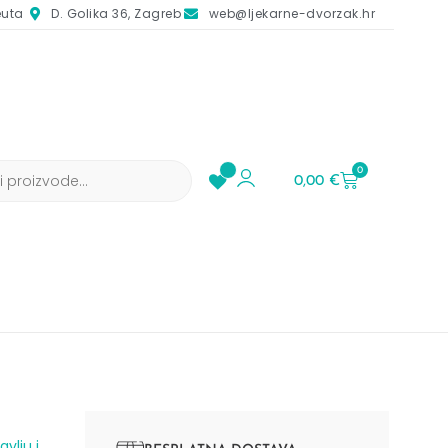
euta
D. Golika 36, Zagreb
web@ljekarne-dvorzak.hr
0
0,00
€
vlju i