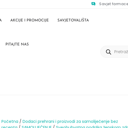
Savjet farmac
A
AKCIJE I PROMOCIJE
SAVJETOVALIŠTA
PITAJTE NAS
Početna
/
Dodaci prehrani i proizvodi za samoliječenje bez
recepta
/
SAMOLIJEČENJE
/
Sveobuhvatna podrška ženskom zdra