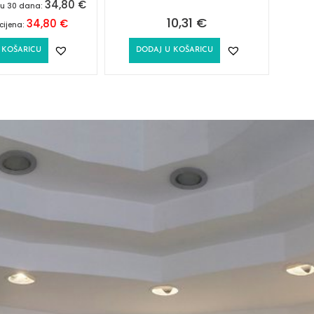
34,80
€
a u 30 dana:
10,31
€
34,80
€
cijena:
 KOŠARICU
DODAJ U KOŠARICU