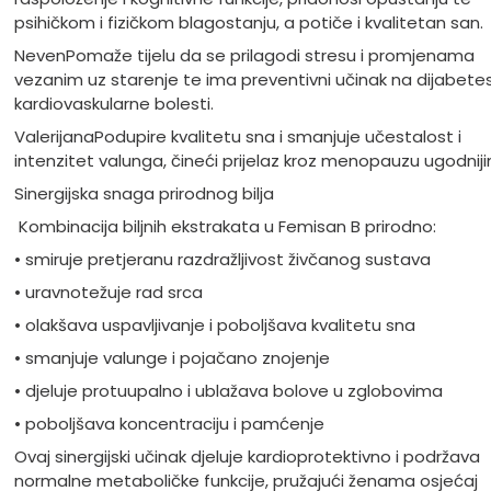
psihičkom i fizičkom blagostanju, a potiče i kvalitetan san.
Neven
Pomaže tijelu da se prilagodi stresu i promjenama
vezanim uz starenje te ima preventivni učinak na dijabetes
kardiovaskularne bolesti.
Valerijana
Podupire kvalitetu sna i smanjuje učestalost i
intenzitet valunga, čineći prijelaz kroz menopauzu ugodniji
Sinergijska snaga prirodnog bilja
Kombinacija biljnih ekstrakata u Femisan B prirodno:
• smiruje pretjeranu razdražljivost živčanog sustava
• uravnotežuje rad srca
• olakšava uspavljivanje i poboljšava kvalitetu sna
• smanjuje valunge i pojačano znojenje
• djeluje protuupalno i ublažava bolove u zglobovima
• poboljšava koncentraciju i pamćenje
Ovaj sinergijski učinak djeluje kardioprotektivno i podržava
normalne metaboličke funkcije, pružajući ženama osjećaj