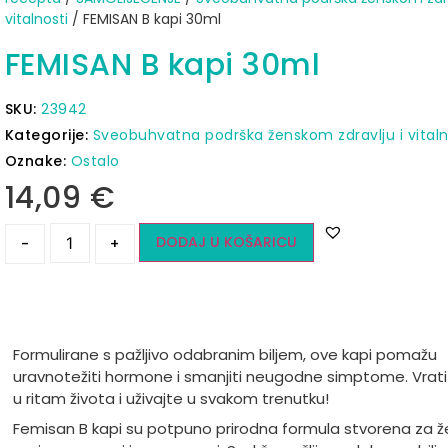
vitalnosti
/ FEMISAN B kapi 30ml
FEMISAN B kapi 30ml
SKU:
23942
Kategorije:
Sveobuhvatna podrška ženskom zdravlju i vitaln
Oznake:
Ostalo
14,09
€
DODAJ U KOŠARICU
-
+
Formulirane s pažljivo odabranim biljem, ove kapi pomažu
uravnotežiti hormone i smanjiti neugodne simptome. Vrati
u ritam života i uživajte u svakom trenutku!
Femisan B kapi su potpuno prirodna formula stvorena za ž