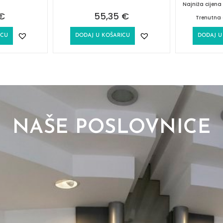
Najniža cijen
€
55,35
€
Trenutna 
ICU
DODAJ U KOŠARICU
DODAJ U
NAŠE POSLOVNICE