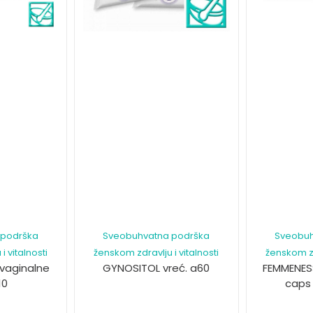
 podrška
Sveobuhvatna podrška
Sveobuh
i vitalnosti
ženskom zdravlju i vitalnosti
ženskom zdr
 vaginalne
GYNOSITOL vreć. a60
FEMMENES
10
caps