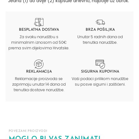
Jedna (1) do dvije (2) kapsule dnevno, najbolje uz obrok.
BESPLATNA DOSTAVA
BRZA POŠILJKA
Za svaku narudžbu s
Unutar 5 radnih dana od
minimalnim iznosom od 50€
trenutka narudžbe.
prema svim dijelovima Hrvatske.
REKLAMACIJA
SIGURNA KUPOVINA
Reklamacije proizvoda se
Vaši podaci prilikom narudžbe
zaprimaju unutar 14 dana od
su posve sigurni i zaštićeni.
trenutka dostave narudžbe.
POVEZANI PROIZVODI