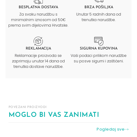
BESPLATNA DOSTAVA
BRZA POŠILJKA
Za svaku narudžbu s
Unutar 5 radnih dana od
minimalnim iznosom od 50€
trenutka narudžbe.
prema svim dijelovima Hrvatske.
REKLAMACIJA
SIGURNA KUPOVINA
Reklamacije proizvoda se
Vaši podaci prilikom narudžbe
zaprimaju unutar 14 dana od
su posve sigurni i zaštićeni.
trenutka dostave narudžbe.
POVEZANI PROIZVODI
MOGLO BI VAS ZANIMATI
Pogledaj sve