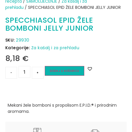
recepta
/
SAMOLIJEČENJE
/
Za kašalj i za
prehladu
/ SPECCHIASOL EPID ŽELE BOMBONI JELLY JUNIOR
SPECCHIASOL EPID ŽELE
BOMBONI JELLY JUNIOR
SKU:
29930
Kategorije:
Za kašalj i za prehladu
8,18
€
DODAJ U KOŠARICU
-
+
Mekani žele bomboni s propolisom E.P.I.D.® i prirodnim
aromama.