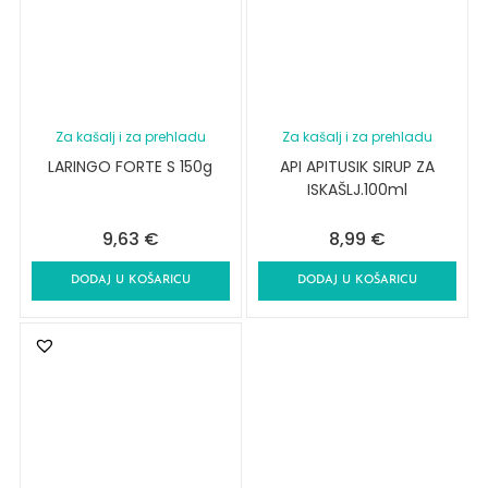
Za kašalj i za prehladu
Za kašalj i za prehladu
LARINGO FORTE S 150g
API APITUSIK SIRUP ZA
ISKAŠLJ.100ml
9,63
€
8,99
€
DODAJ U KOŠARICU
DODAJ U KOŠARICU