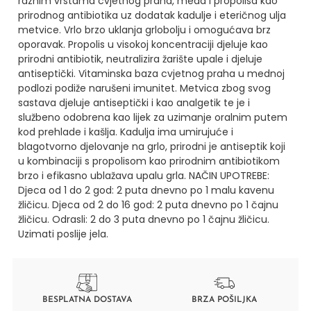
raznim vrstama cvjetnog praha, meda i propolisa kao
prirodnog antibiotika uz dodatak kadulje i eteričnog ulja
metvice. Vrlo brzo uklanja grlobolju i omogućava brz
oporavak. Propolis u visokoj koncentraciji djeluje kao
prirodni antibiotik, neutralizira žarište upale i djeluje
antiseptički. Vitaminska baza cvjetnog praha u mednoj
podlozi podiže narušeni imunitet. Metvica zbog svog
sastava djeluje antiseptički i kao analgetik te je i
službeno odobrena kao lijek za uzimanje oralnim putem
kod prehlade i kašlja. Kadulja ima umirujuće i
blagotvorno djelovanje na grlo, prirodni je antiseptik koji
u kombinaciji s propolisom kao prirodnim antibiotikom
brzo i efikasno ublažava upalu grla.
NAČIN UPOTREBE:
Djeca od 1 do 2 god: 2 puta dnevno po 1 malu kavenu
žličicu. Djeca od 2 do 16 god: 2 puta dnevno po 1 čajnu
žličicu. Odrasli: 2 do 3 puta dnevno po 1 čajnu žličicu.
Uzimati poslije jela.
BESPLATNA DOSTAVA
BRZA POŠILJKA