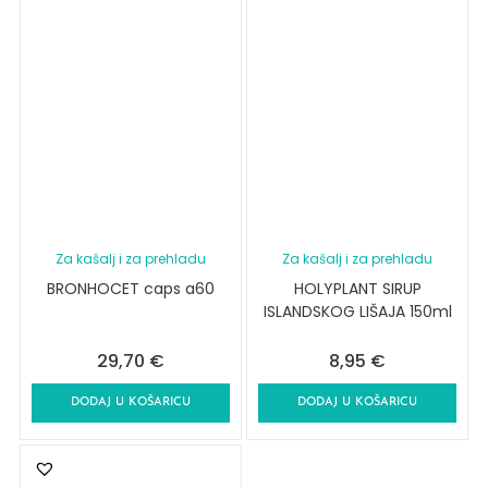
Za kašalj i za prehladu
Za kašalj i za prehladu
BRONHOCET caps a60
HOLYPLANT SIRUP
ISLANDSKOG LIŠAJA 150ml
29,70
€
8,95
€
DODAJ U KOŠARICU
DODAJ U KOŠARICU