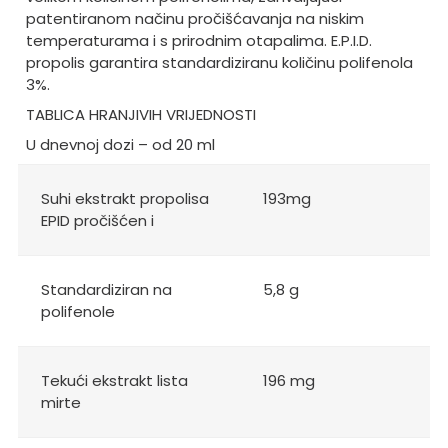
patentiranom načinu pročišćavanja na niskim
temperaturama i s prirodnim otapalima. E.P.I.D.
propolis garantira standardiziranu količinu polifenola
3%.
TABLICA HRANJIVIH VRIJEDNOSTI
U dnevnoj dozi – od 20 ml
Suhi ekstrakt propolisa
193mg
EPID pročišćen i
Standardiziran na
5,8 g
polifenole
Tekući ekstrakt lista
196 mg
mirte