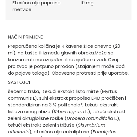
Eterično ulje paprene
10 mg
metvice
NAČIN PRIMJENE
Preporučena količina je 4 kavene žlice dnevno (20
ml), na tašte ili između glavnih obroka.Može se
konzumirati nerazrijeđen ili razrijeđen u vodi. Ovaj
proizvod je potpuno prirodan (stajanjem može doći
do pojave taloga). Obavezno protresti prije uporabe.
SASTOJCI
šećerna trska, tekući ekstakt lista mirte (Myrtus
communis L), suhi ekstrakt propolisa EPID pročišćen i
standardiziran na 3 % polifenola*, tekući ekstrakt
listova crnog ribiza (
Ribes nigrum
L.), tekući ekstrakt
zeleni okruglolisne rosike (
Drosera rotundifolia
L.),
tekući ekstrakt zeleni strižuše (
Sisymbrium
officinale
), eterično ulje eukaliptusa (
Eucaliptus