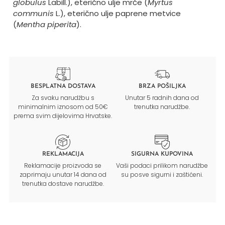
globulus
Labill.), eterično ulje mrče (
Myrtus
communis
L.), eterično ulje paprene metvice
(
Mentha piperita
).
BESPLATNA DOSTAVA
BRZA POŠILJKA
Za svaku narudžbu s
Unutar 5 radnih dana od
minimalnim iznosom od 50€
trenutka narudžbe.
prema svim dijelovima Hrvatske.
REKLAMACIJA
SIGURNA KUPOVINA
Reklamacije proizvoda se
Vaši podaci prilikom narudžbe
zaprimaju unutar 14 dana od
su posve sigurni i zaštićeni.
trenutka dostave narudžbe.