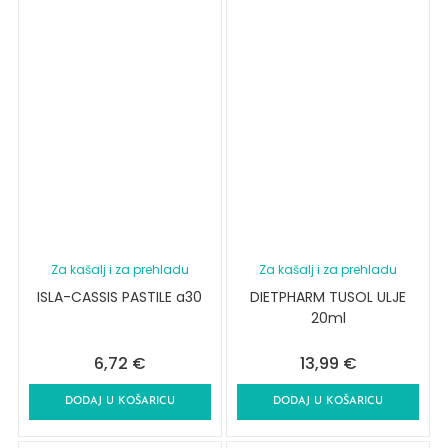
Za kašalj i za prehladu
Za kašalj i za prehladu
ISLA-CASSIS PASTILE a30
DIETPHARM TUSOL ULJE
20ml
6,72
€
13,99
€
DODAJ U KOŠARICU
DODAJ U KOŠARICU