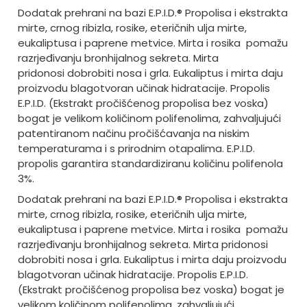
Dodatak prehrani na bazi E.P.I.D.® Propolisa i ekstrakta
mirte, crnog ribizla, rosike, eteričnih ulja mirte,
eukaliptusa i paprene metvice. Mirta i rosika pomažu
razrjeđivanju bronhijalnog sekreta. Mirta
pridonosi dobrobiti nosa i grla. Eukaliptus i mirta daju
proizvodu blagotvoran učinak hidratacije. Propolis
E.P.I.D. (Ekstrakt pročišćenog propolisa bez voska)
bogat je velikom količinom polifenolima, zahvaljujući
patentiranom načinu pročišćavanja na niskim
temperaturama i s prirodnim otapalima. E.P.I.D.
propolis garantira standardiziranu količinu polifenola
3%.
Dodatak prehrani na bazi E.P.I.D.® Propolisa i ekstrakta
mirte, crnog ribizla, rosike, eteričnih ulja mirte,
eukaliptusa i paprene metvice. Mirta i rosika pomažu
razrjeđivanju bronhijalnog sekreta. Mirta pridonosi
dobrobiti nosa i grla. Eukaliptus i mirta daju proizvodu
blagotvoran učinak hidratacije. Propolis E.P.I.D.
(Ekstrakt pročišćenog propolisa bez voska) bogat je
velikom količinom polifenolima, zahvaljujući