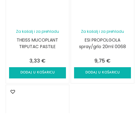
Za kašalj i za prehladu
Za kašalj i za prehladu
THEISS MUCOPLANT
ESI PROPOLGOLA
TRPUTAC PASTILE
spray/grlo 20ml 0068
3,33
€
9,75
€
DODAJ U KOŠARICU
DODAJ U KOŠARICU